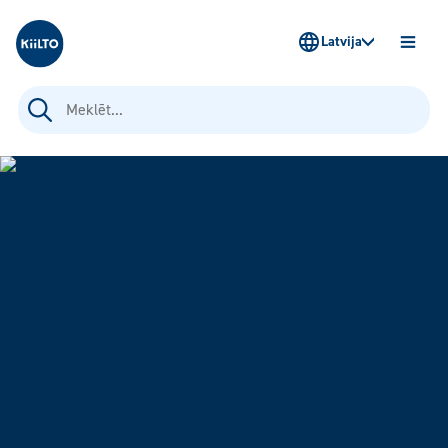
Kiilto Latvija
Latvija
ATVĒR
IZVĒLN
Meklēt: