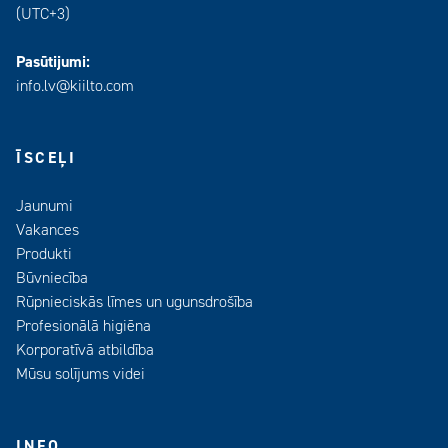
(UTC+3)
Pasūtijumi:
info.lv@kiilto.com
ĪSCEĻI
Jaunumi
Vakances
Produkti
Būvniecība
Rūpnieciskās līmes un ugunsdrošība
Profesionālā higiēna
Korporatīvā atbildība
Mūsu solījums videi
INFO