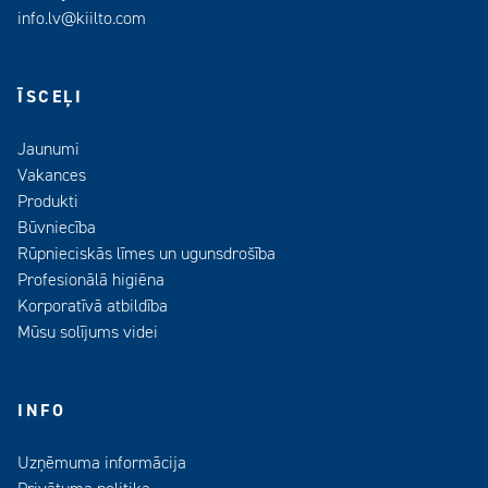
info.lv@kiilto.com
ĪSCEĻI
Jaunumi
Vakances
Produkti
Būvniecība
Rūpnieciskās līmes un ugunsdrošība
Profesionālā higiēna
Korporatīvā atbildība
Mūsu solījums videi
INFO
Uzņēmuma informācija