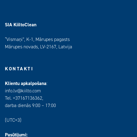
SIA KiiltoClean
“Vismaņi”, K-1, Mārupes pagasts
Mārupes novads, LV-2167, Latvija
KONTAKTI
Klientu apkalpošana
:
info.lv@kiilto.com
Tel. +37167136362,
darba dienās 9:00 – 17:00
(UTC+3)
Pasūtijumi: