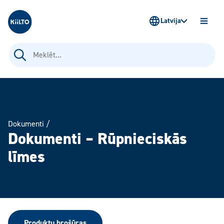
Kiilto Latvija
Latvija
ATVĒR
IZVĒLN
Meklēt:
Dokumenti
/
Dokumenti – Rūpnieciskās
līmes
Produktu brošūras