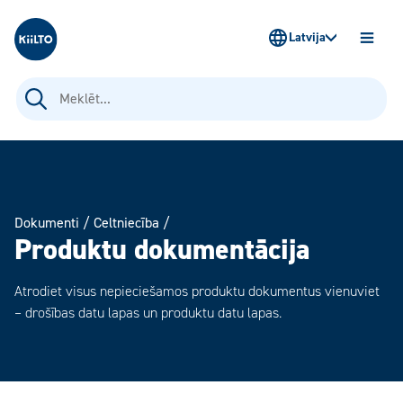
Kiilto Latvija
Latvija
ATVĒR
IZVĒLN
Meklēt:
Dokumenti
/
Celtniecība
/
Produktu dokumentācija
Atrodiet visus nepieciešamos produktu dokumentus vienuviet
– drošības datu lapas un produktu datu lapas.