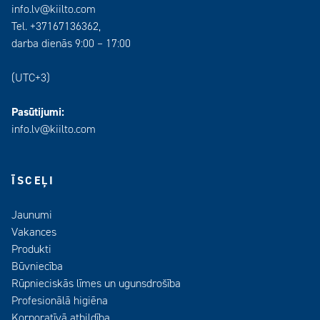
info.lv@kiilto.com
Tel. +37167136362,
darba dienās 9:00 – 17:00
(UTC+3)
Pasūtijumi:
info.lv@kiilto.com
ĪSCEĻI
Jaunumi
Vakances
Produkti
Būvniecība
Rūpnieciskās līmes un ugunsdrošība
Profesionālā higiēna
Korporatīvā atbildība