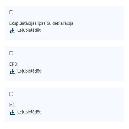
Ekspluatācijas īpašību deklarācija
Lejupielādēt
EPD
Lejupielādēt
M1
Lejupielādēt