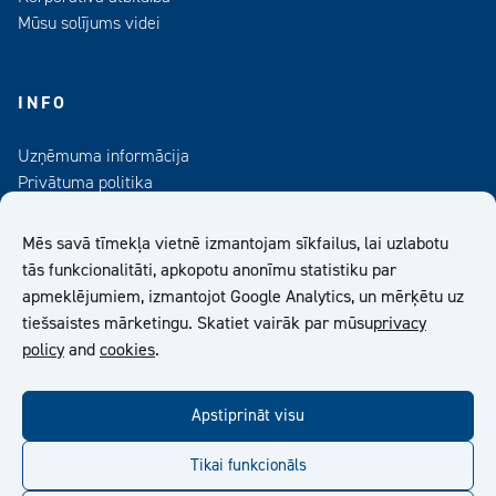
Mūsu solījums videi
INFO
Uzņēmuma informācija
Privātuma politika
Kontaktinformācija
Medijiem
Mēs savā tīmekļa vietnē izmantojam sīkfailus, lai uzlabotu
Abonējiet mūsu informatīvo izdevumu
tās funkcionalitāti, apkopotu anonīmu statistiku par
apmeklējumiem, izmantojot Google Analytics, un mērķētu uz
Kiilto Latvija SIA Vispārīgie Pārdošanas Nosacījumi
tiešsaistes mārketingu. Skatiet vairāk par mūsu
privacy
policy
and
cookies
.
facebook
twitter
linkedin
youtube
Apstiprināt visu
Tikai funkcionāls