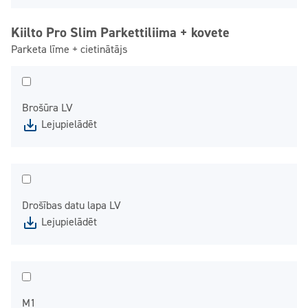
Kiilto Pro Slim Parkettiliima + kovete
Parketa līme + cietinātājs
Brošūra LV
Lejupielādēt
Drošības datu lapa LV
Lejupielādēt
M1