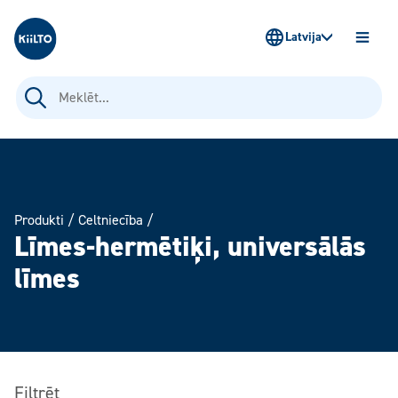
Kiilto Latvija
Latvija
ATVĒR
IZVĒLN
Meklēt:
Produkti
/
Celtniecība
/
Līmes-hermētiķi, universālās
līmes
Filtrēt