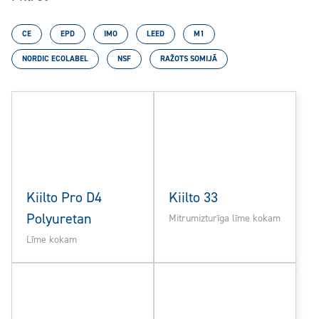
CE
EPD
IMO
LEED
M1
NORDIC ECOLABEL
NSF
RAŽOTS SOMIJĀ
Kiilto Pro D4
Kiilto 33
Polyuretan
Mitrumizturīga līme kokam
Līme kokam