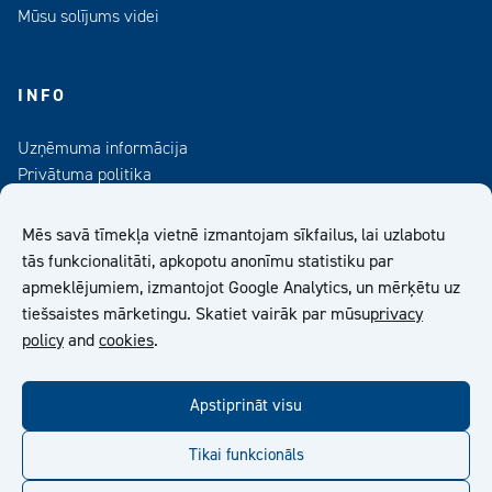
Mūsu solījums videi
INFO
Uzņēmuma informācija
Privātuma politika
Kontaktinformācija
Medijiem
Mēs savā tīmekļa vietnē izmantojam sīkfailus, lai uzlabotu
Abonējiet mūsu informatīvo izdevumu
tās funkcionalitāti, apkopotu anonīmu statistiku par
apmeklējumiem, izmantojot Google Analytics, un mērķētu uz
Kiilto Latvija SIA Vispārīgie Pārdošanas Nosacījumi
tiešsaistes mārketingu. Skatiet vairāk par mūsu
privacy
policy
and
cookies
.
facebook
twitter
linkedin
youtube
Apstiprināt visu
Tikai funkcionāls