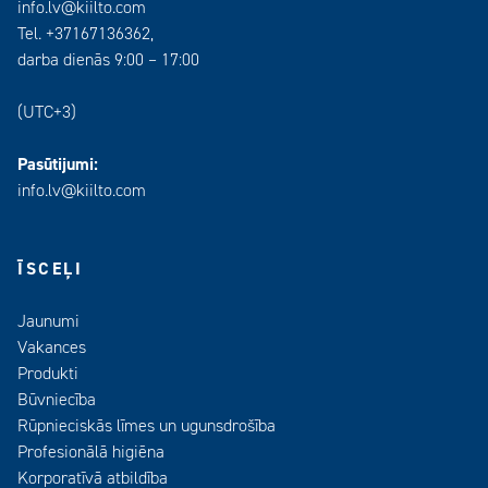
info.lv@kiilto.com
Tel. +37167136362,
darba dienās 9:00 – 17:00
(UTC+3)
Pasūtijumi:
info.lv@kiilto.com
ĪSCEĻI
Jaunumi
Vakances
Produkti
Būvniecība
Rūpnieciskās līmes un ugunsdrošība
Profesionālā higiēna
Korporatīvā atbildība