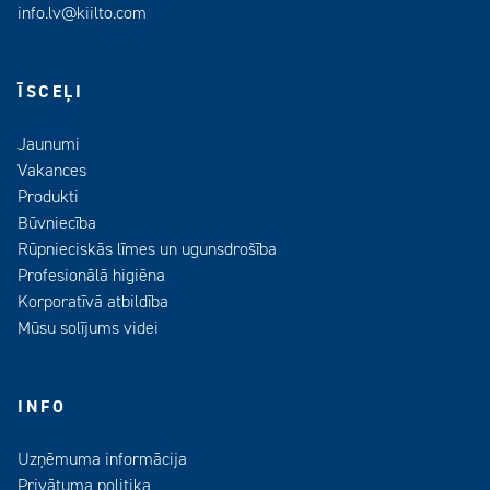
info.lv@kiilto.com
ĪSCEĻI
Jaunumi
Vakances
Produkti
Būvniecība
Rūpnieciskās līmes un ugunsdrošība
Profesionālā higiēna
Korporatīvā atbildība
Mūsu solījums videi
INFO
Uzņēmuma informācija
Privātuma politika