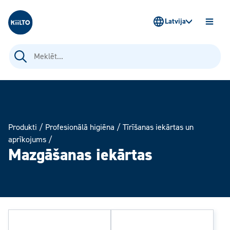
Kiilto Latvija
Latvija
ATVĒR
IZVĒLN
Meklēt:
Produkti
/
Profesionālā higiēna
/
Tīrīšanas iekārtas un
aprīkojums
/
Mazgāšanas iekārtas