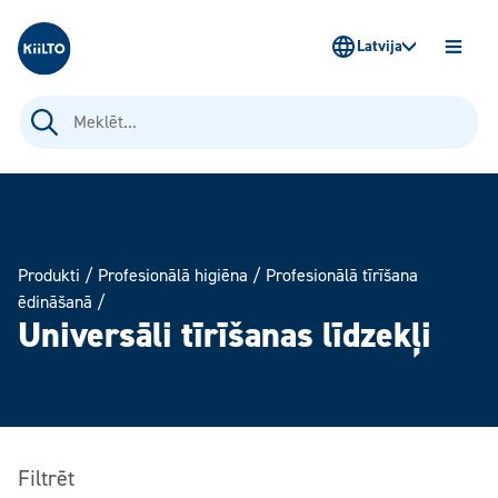
Kiilto Latvija
Latvija
ATVĒR
IZVĒLN
Meklēt:
Produkti
/
Profesionālā higiēna
/
Profesionālā tīrīšana
ēdināšanā
/
Universāli tīrīšanas līdzekļi
Filtrēt