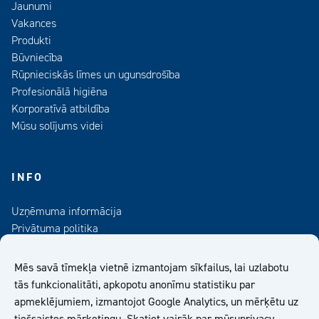
Jaunumi
Vakances
Produkti
Būvniecība
Rūpnieciskās līmes un ugunsdrošība
Profesionālā higiēna
Korporatīvā atbildība
Mūsu solījums videi
INFO
Uzņēmuma informācija
Privātuma politika
Kontaktinformācija
Medijiem
Mēs savā tīmekļa vietnē izmantojam sīkfailus, lai uzlabotu
Abonējiet mūsu informatīvo izdevumu
tās funkcionalitāti, apkopotu anonīmu statistiku par
apmeklējumiem, izmantojot Google Analytics, un mērķētu uz
Kiilto Latvija SIA Vispārīgie Pārdošanas Nosacījumi