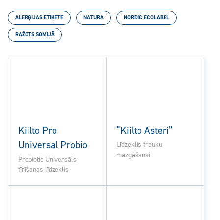
ALERĢIJAS ETIĶETE
NATURA
NORDIC ECOLABEL
RAŽOTS SOMIJĀ
Kiilto Pro
“Kiilto Asteri”
Universal Probio
Līdzeklis trauku
mazgāšanai
Probiotic Universāls
tīrīšanas līdzeklis