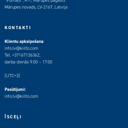
“Vismaņi”, K-1, Mārupes pagasts
Mārupes novads, LV-2167, Latvija
KONTAKTI
Klientu apkalpošana
:
info.lv@kiilto.com
Tel. +37167136362,
darba dienās 9:00 – 17:00
(UTC+3)
Pasūtijumi:
info.lv@kiilto.com
ĪSCEĻI