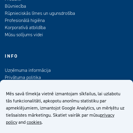
Būvniecība
Rūpnieciskās līmes un ugunsdrošība
Profesionālā higiēna
Korporatīvā atbildība
Mūsu solījums videi
INFO
Uzņēmuma informācija
Privātuma politika
Kontaktinformācija
Medijiem
Mēs savā tīmekļa vietnē izmantojam sīkfailus, lai uzlabotu
Abonējiet mūsu informatīvo izdevumu
tās funkcionalitāti, apkopotu anonīmu statistiku par
apmeklējumiem, izmantojot Google Analytics, un mērķētu uz
Kiilto Latvija SIA Vispārīgie Pārdošanas Nosacījumi
tiešsaistes mārketingu. Skatiet vairāk par mūsu
privacy
policy
and
cookies
.