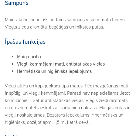
Šampūns
Maigs, kondicionējošs pērļains šampūns visiem matu tipiem.
Viegls ziedu aromāts, bagātīgas un mīkstas putas.
Īpašas funkcijas
Maiga tīrība
Viegli ķemmējami mati, antistatiskas vielas
Hermētisks un higiēnisks iepakojums
Viegli attīra un kopj jebkura tipa matus. Pēc mazgāšanas mati
ir spīdīgi un viegli ķemmējami. Parasti nav nepieciešams lietot
kondicionieri. Satur antistatiskas vielas. Viegls ziedu aromāts
un grezni matēts izskats ar sarkanīgu nokrāsu. Maigās putas ir
viegli noskalojamas. Dozatora iepakojums ir hermētisks un
higiēnisks, dozējot apm. 1,5 ml katrā devā.