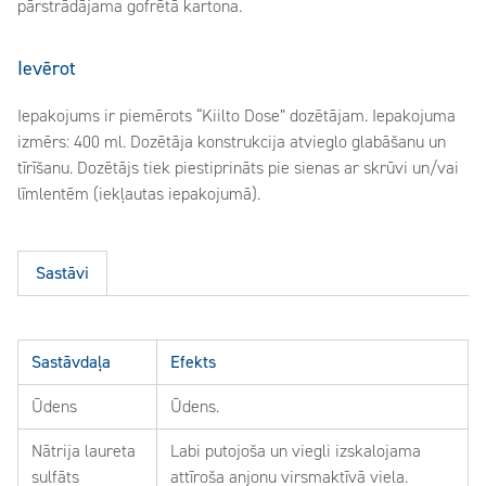
pārstrādājama gofrētā kartona.
Ievērot
Iepakojums ir piemērots “Kiilto Dose” dozētājam. Iepakojuma
izmērs: 400 ml. Dozētāja konstrukcija atvieglo glabāšanu un
tīrīšanu. Dozētājs tiek piestiprināts pie sienas ar skrūvi un/vai
līmlentēm (iekļautas iepakojumā).
Sastāvi
Sastāvdaļa
Efekts
Ūdens
Ūdens.
Nātrija laureta
Labi putojoša un viegli izskalojama
sulfāts
attīroša anjonu virsmaktīvā viela.