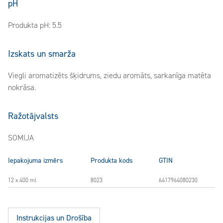
pH
Produkta pH: 5.5
Izskats un smarža
Viegli aromatizēts šķidrums, ziedu aromāts, sarkanīga matēta
nokrāsa.
Ražotājvalsts
SOMIJA
Iepakojuma izmērs
Produkta kods
GTIN
12 x 400 ml
8023
6417964080230
Instrukcijas un Drošība