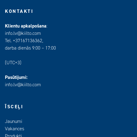
KONTAKTI
Klientu apkalpošana
:
info.lv@kiilto.com
Tel. +37167136362,
darba dienās 9:00 – 17:00
(UTC+3)
Pasūtijumi:
info.lv@kiilto.com
ĪSCEĻI
Jaunumi
Vakances
Produkti