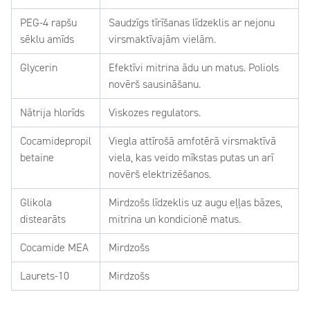
PEG-4 rapšu
Saudzīgs tīrīšanas līdzeklis ar nejonu
sēklu amīds
virsmaktīvajām vielām.
Glycerin
Efektīvi mitrina ādu un matus. Poliols
novērš sausināšanu.
Nātrija hlorīds
Viskozes regulators.
Cocamidepropil
Viegla attīrošā amfotērā virsmaktīvā
betaine
viela, kas veido mīkstas putas un arī
novērš elektrizēšanos.
Glikola
Mirdzošs līdzeklis uz augu eļļas bāzes,
distearāts
mitrina un kondicionē matus.
Cocamide MEA
Mirdzošs
Laurets-10
Mirdzošs