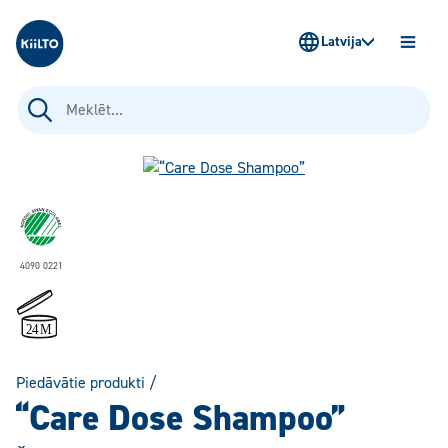
Kiilto Latvija
Latvija
ATVĒR
IZVĒLN
Meklēt:
4090 0221
Piedāvātie produkti
/
“Care Dose Shampoo”