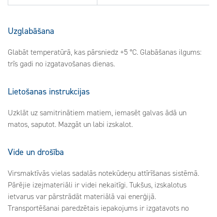
Uzglabāšana
Glabāt temperatūrā, kas pārsniedz +5 °C. Glabāšanas ilgums:
trīs gadi no izgatavošanas dienas.
Lietošanas instrukcijas
Uzklāt uz samitrinātiem matiem, iemasēt galvas ādā un
matos, saputot. Mazgāt un labi izskalot.
Vide un drošība
Virsmaktīvās vielas sadalās notekūdeņu attīrīšanas sistēmā.
Pārējie izejmateriāli ir videi nekaitīgi. Tukšus, izskalotus
ietvarus var pārstrādāt materiālā vai enerģijā.
Transportēšanai paredzētais iepakojums ir izgatavots no