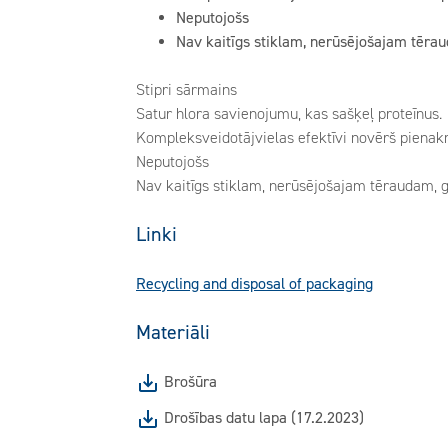
Neputojošs
Nav kaitīgs stiklam, nerūsējošajam tērau
Stipri sārmains
Satur hlora savienojumu, kas sašķeļ proteīnus.
Kompleksveidotājvielas efektīvi novērš piena
Neputojošs
Nav kaitīgs stiklam, nerūsējošajam tēraudam, g
Linki
Recycling and disposal of packaging
Materiāli
Brošūra
Drošības datu lapa (17.2.2023)