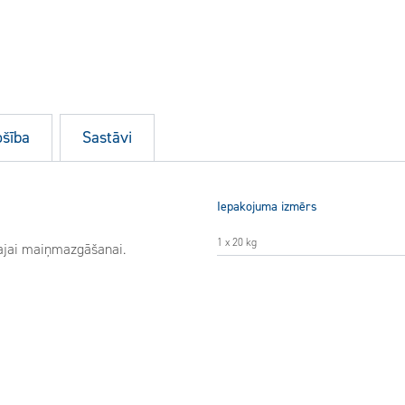
ošība
Sastāvi
Iepakojuma izmērs
1 x 20 kg
kajai maiņmazgāšanai.