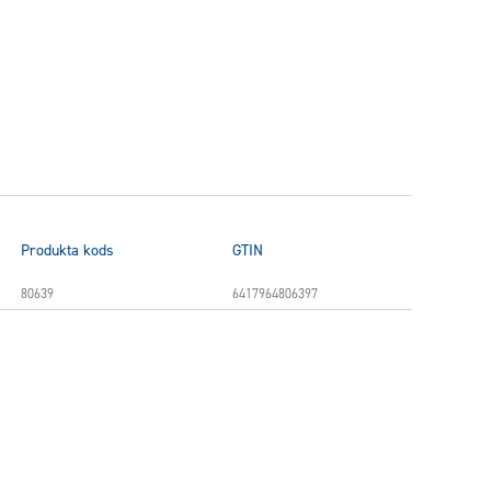
Produkta kods
GTIN
80639
6417964806397