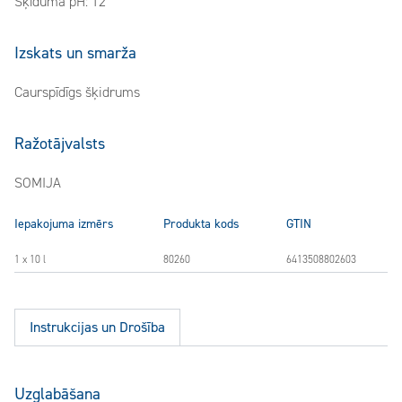
Šķīduma pH: 12
Izskats un smarža
Caurspīdīgs šķidrums
Ražotājvalsts
SOMIJA
Iepakojuma izmērs
Produkta kods
GTIN
1 x 10 l
80260
6413508802603
Instrukcijas un Drošība
Uzglabāšana