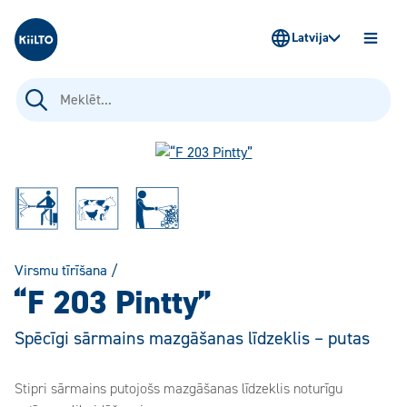
Kiilto Latvija
Latvija
ATVĒR
IZVĒLN
Meklēt:
Virsmu tīrīšana
/
“F 203 Pintty”
Spēcīgi sārmains mazgāšanas līdzeklis – putas
Stipri sārmains putojošs mazgāšanas līdzeklis noturīgu