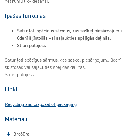
netīrumu likvidēšanai.
Īpašas funkcijas
Satur ļoti spēcīgus sārmus, kas sašķeļ piesārņojumu
ūdenī šķīstošās vai sajaukties spējīgās daļiņās.
Stipri putojošs
Satur ļoti spēcīgus sārmus, kas sašķeļ piesārņojumu ūdenī
šķīstošās vai sajaukties spējīgās daļiņās.
Stipri putojošs
Linki
Recycling and disposal of packaging
Materiāli
Brošūra