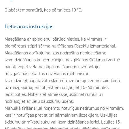
Glabāt temperatūrā, kas pārsniedz 10 °C.
Lietošanas instrukcijas
Mazgāšana ar spiedienu: pārliecinieties, ka virsmas ir
piemērotas stipri sārmainu tīrīšanas līdzekļu izmantošanai.
Mazgāšanas aprīkojuma, kas nodrošina nepieciešamo
izsmidzināšanas koncentrāciju, mazgāšanas šķīduma tvertnē
pagatavojiet vēlamā stipruma šķīdumu, izmantojot
mazgāšanas iekārtas dozēšanas mehānismu.
Izsmidziniet pagatavoto šķīdumu, izmantojot zemu spiedienu,
uz mazgājamajiem objektiem un ļaujiet 15–60 minūtes
iedarboties. Noberziet atmiekšķējušos netīrumus un
noskalojiet ar lielu daudzumu ūdens.
Manuālā tīrīšana: lai noņemtu noturīgus netīrumus no virsmām,
kas ir noturīgas pret stipri sārmainiem līdzekļiem. Uzklājiet
šķīdumu ar mīkstu suku vai izsmidzināšanas ierīci. Ļaujiet 15–