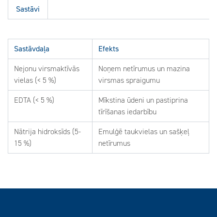
Sastāvi
Sastāvdaļa
Efekts
Nejonu virsmaktīvās
Noņem netīrumus un mazina
vielas (< 5 %)
virsmas spraigumu
EDTA (< 5 %)
Mīkstina ūdeni un pastiprina
tīrīšanas iedarbību
Nātrija hidroksīds (5-
Emulģē taukvielas un sašķeļ
15 %)
netīrumus