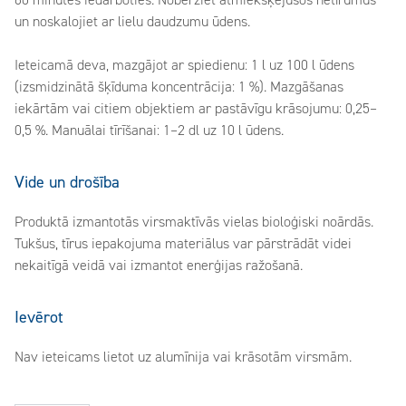
60 minūtes iedarboties. Noberziet atmiekšķējušos netīrumus
un noskalojiet ar lielu daudzumu ūdens.
Ieteicamā deva, mazgājot ar spiedienu: 1 l uz 100 l ūdens
(izsmidzinātā šķīduma koncentrācija: 1 %). Mazgāšanas
iekārtām vai citiem objektiem ar pastāvīgu krāsojumu: 0,25–
0,5 %. Manuālai tīrīšanai: 1–2 dl uz 10 l ūdens.
Vide un drošība
Produktā izmantotās virsmaktīvās vielas bioloģiski noārdās.
Tukšus, tīrus iepakojuma materiālus var pārstrādāt videi
nekaitīgā veidā vai izmantot enerģijas ražošanā.
Ievērot
Nav ieteicams lietot uz alumīnija vai krāsotām virsmām.