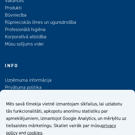
Vakances
Produkti
Būvniecība
Rūpnieciskās līmes un ugunsdrošība
Profesionālā higiēna
Korporatīvā atbildība
Mūsu solījums videi
INFO
Uzņēmuma informācija
Privātuma politika
Kontaktinformācija
Medijiem
Mēs savā tīmekļa vietnē izmantojam sīkfailus, lai uzlabotu
Abonējiet mūsu informatīvo izdevumu
tās funkcionalitāti, apkopotu anonīmu statistiku par
apmeklējumiem, izmantojot Google Analytics, un mērķētu uz
Kiilto Latvija SIA Vispārīgie Pārdošanas Nosacījumi
tiešsaistes mārketingu. Skatiet vairāk par mūsu
privacy
policy
and
cookies
.