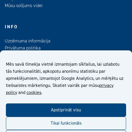
Mūsu solījums videi
INFO
Uzņēmuma informācija
Privātuma politika
Kontaktinformācija
Medijiem
Mēs savā tīmekļa vietnē izmantojam sīkfailus, lai uzlabotu
Abonējiet mūsu informatīvo izdevumu
tās funkcionalitāti, apkopotu anonīmu statistiku par
apmeklējumiem, izmantojot Google Analytics, un mērķētu uz
Kiilto Latvija SIA Vispārīgie Pārdošanas Nosacījumi
tiešsaistes mārketingu. Skatiet vairāk par mūsu
privacy
policy
and
cookies
.
facebook
twitter
linkedin
youtube
Apstiprināt visu
Tikai funkcionāls