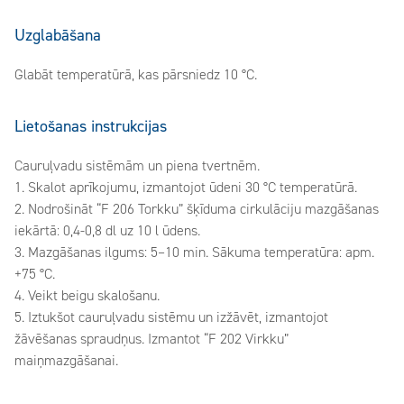
Uzglabāšana
Glabāt temperatūrā, kas pārsniedz 10 °C.
Lietošanas instrukcijas
Cauruļvadu sistēmām un piena tvertnēm.
1. Skalot aprīkojumu, izmantojot ūdeni 30 °C temperatūrā.
2. Nodrošināt “F 206 Torkku” šķīduma cirkulāciju mazgāšanas
iekārtā: 0,4-0,8 dl uz 10 l ūdens.
3. Mazgāšanas ilgums: 5–10 min. Sākuma temperatūra: apm.
+75 °C.
4. Veikt beigu skalošanu.
5. Iztukšot cauruļvadu sistēmu un izžāvēt, izmantojot
žāvēšanas spraudņus. Izmantot “F 202 Virkku”
maiņmazgāšanai.