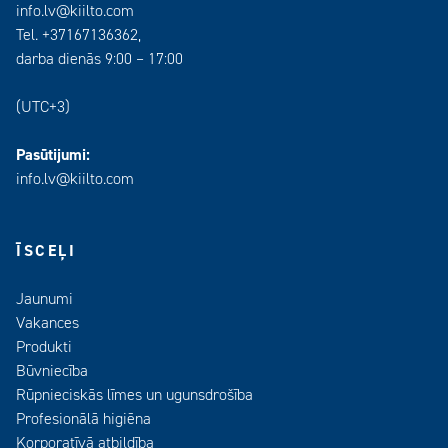
info.lv@kiilto.com
Tel. +37167136362,
darba dienās 9:00 – 17:00
(UTC+3)
Pasūtijumi:
info.lv@kiilto.com
ĪSCEĻI
Jaunumi
Vakances
Produkti
Būvniecība
Rūpnieciskās līmes un ugunsdrošība
Profesionālā higiēna
Korporatīvā atbildība