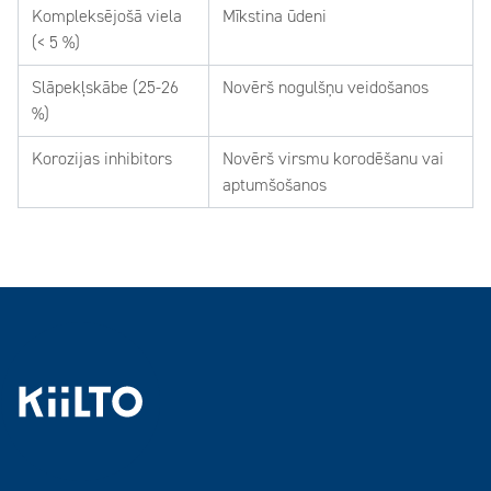
Kompleksējošā viela
Mīkstina ūdeni
(< 5 %)
Slāpekļskābe (25-26
Novērš nogulšņu veidošanos
%)
Korozijas inhibitors
Novērš virsmu korodēšanu vai
aptumšošanos