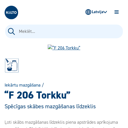
Kiilto Latvija
Latvija
ATVĒR
IZVĒLN
Meklēt:
Iekārtu mazgāšana
/
“F 206 Torkku”
Spēcīgas skābes mazgāšanas līdzeklis
Ļoti skābs mazgāšanas līdzeklis piena apstrādes aprīkojuma