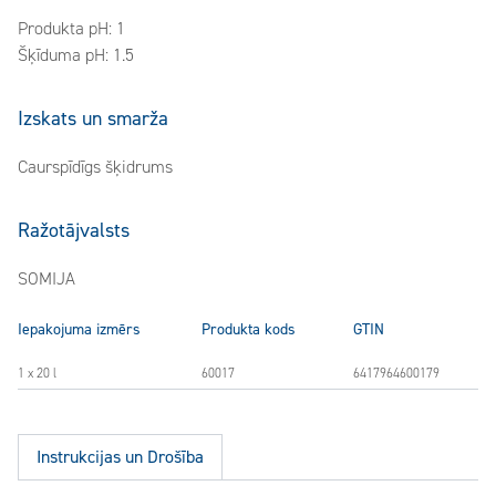
Produkta pH: 1
Šķīduma pH: 1.5
Izskats un smarža
Caurspīdīgs šķidrums
Ražotājvalsts
SOMIJA
Iepakojuma izmērs
Produkta kods
GTIN
1 x 20 l
60017
6417964600179
Instrukcijas un Drošība