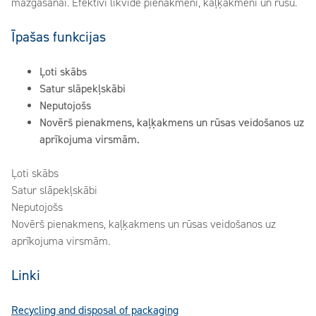
mazgāšanai. Efektīvi likvidē pienakmeni, kaļķakmeni un rūsu.
Īpašas funkcijas
Ļoti skābs
Satur slāpekļskābi
Neputojošs
Novērš pienakmens, kaļķakmens un rūsas veidošanos uz
aprīkojuma virsmām.
Ļoti skābs
Satur slāpekļskābi
Neputojošs
Novērš pienakmens, kaļķakmens un rūsas veidošanos uz
aprīkojuma virsmām.
Linki
Recycling and disposal of packaging