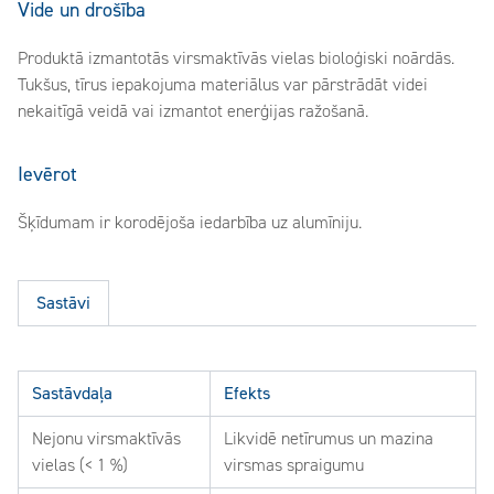
Vide un drošība
Produktā izmantotās virsmaktīvās vielas bioloģiski noārdās.
Tukšus, tīrus iepakojuma materiālus var pārstrādāt videi
nekaitīgā veidā vai izmantot enerģijas ražošanā.
Ievērot
Šķīdumam ir korodējoša iedarbība uz alumīniju.
Sastāvi
Sastāvdaļa
Efekts
Nejonu virsmaktīvās
Likvidē netīrumus un mazina
vielas (< 1 %)
virsmas spraigumu