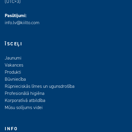
(UTC+3)
Pasūtijumi:
info.lv@kiilto.com
ĪSCEĻI
Jaunumi
Vakances
Produkti
Būvniecība
Rūpnieciskās līmes un ugunsdrošība
Profesionālā higiēna
Korporatīvā atbildība
Mūsu solījums videi
INFO