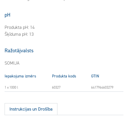
pH
Produkta pH: 14
Šķīduma pH: 13
Ražotājvalsts
SOMIJA
Iepakojuma izmērs
Produkta kods
GTIN
1 x 1000 l
60327
6417964603279
Instrukcijas un Drošība