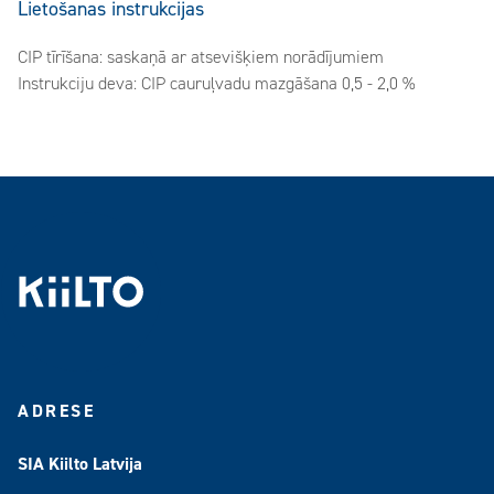
Lietošanas instrukcijas
CIP tīrīšana: saskaņā ar atsevišķiem norādījumiem
Instrukciju deva: CIP cauruļvadu mazgāšana 0,5 - 2,0 %
ADRESE
SIA Kiilto Latvija