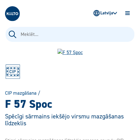
Kiilto Latvija
Latvija
ATVĒR
IZVĒLN
Meklēt:
CIP mazgāšana
/
F 57 Spoc
Spēcīgi sārmains iekšējo virsmu mazgāšanas
līdzeklis