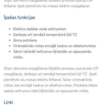
Stipri sārmains mazgāšanas līdzeklis procesa cauruļu CIP
tīrīšanai. Īpaši piemērots olu masas iekārtu mazgāšanai.
Īpašas funkcijas
Efektīvs dažāda veida netīrumiem
Darbojas arī zemākā temperatūrā (40 °C)
Zema putošana
Virsmaktīvās vielas emulģē taukus un olbaltumvielas
Sārmi izkliedē netīrumus šķīstošās un sajaucamās
vielās.
Stipri sārmains mazgāšanas līdzeklis procesa cauruļvadu CIP
mazgāšanai, darbojas arī zemākā temperatūrā (40 °C) . Īpaši
piemērots olu masas iekārtu tīrīšanai. Satur virsmaktīvās
vielas, kas emulģē taukus un olbaltumvielas. Produkta bāzes
sadala netīrumus ūdenī šķīstošās un sajaucamās vielās.
Linki