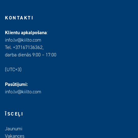
KONTAKTI
Klientu apkalpošana
:
info.lv@kiilto.com
Tel. +37167136362,
darba dienās 9:00 – 17:00
(UTC+3)
Pasūtijumi:
info.lv@kiilto.com
ĪSCEĻI
Jaunumi
Vakances