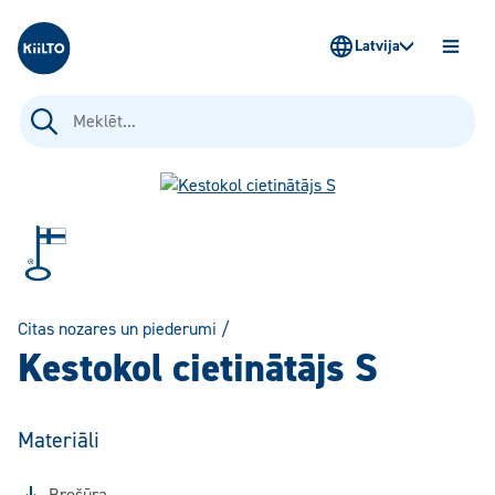
Kiilto Latvija
Latvija
ATVĒR
IZVĒLN
Meklēt:
Citas nozares un piederumi
/
Kestokol cietinātājs S
Materiāli