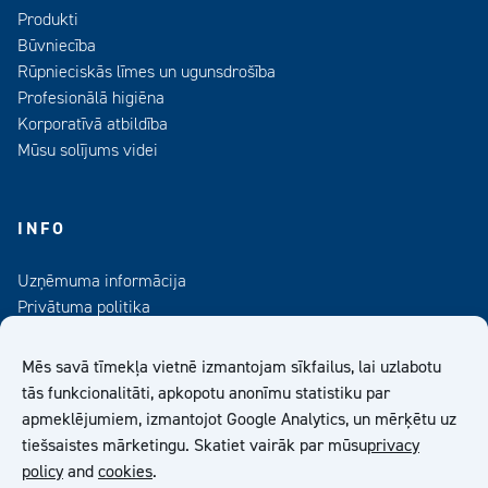
Produkti
Būvniecība
Rūpnieciskās līmes un ugunsdrošība
Profesionālā higiēna
Korporatīvā atbildība
Mūsu solījums videi
INFO
Uzņēmuma informācija
Privātuma politika
Kontaktinformācija
Medijiem
Mēs savā tīmekļa vietnē izmantojam sīkfailus, lai uzlabotu
Abonējiet mūsu informatīvo izdevumu
tās funkcionalitāti, apkopotu anonīmu statistiku par
apmeklējumiem, izmantojot Google Analytics, un mērķētu uz
Kiilto Latvija SIA Vispārīgie Pārdošanas Nosacījumi
tiešsaistes mārketingu. Skatiet vairāk par mūsu
privacy
policy
and
cookies
.