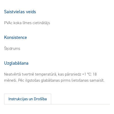
Saistvielas veids
PVAc koka līmes cietinātājs
Konsistence
Šķidrums
Uzglabāšana
Neatvērtā tvertnē temperatūrā, kas pārsniedz +1 °C: 18
mēneši. Pēc ilgstošas glabāšanas pirms lietošanas samaisīt.
Instrukcijas un Drošība