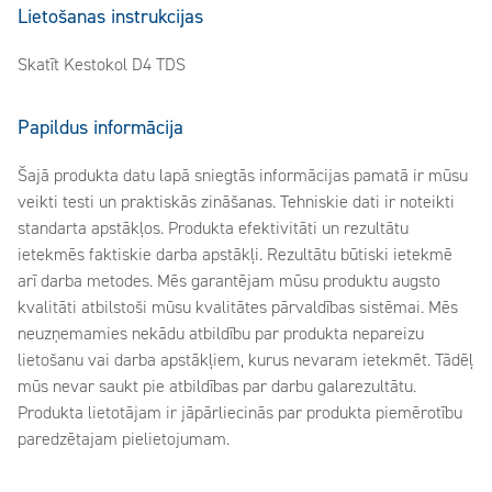
Lietošanas instrukcijas
Skatīt Kestokol D4 TDS
Papildus informācija
Šajā produkta datu lapā sniegtās informācijas pamatā ir mūsu
veikti testi un praktiskās zināšanas. Tehniskie dati ir noteikti
standarta apstākļos. Produkta efektivitāti un rezultātu
ietekmēs faktiskie darba apstākļi. Rezultātu būtiski ietekmē
arī darba metodes. Mēs garantējam mūsu produktu augsto
kvalitāti atbilstoši mūsu kvalitātes pārvaldības sistēmai. Mēs
neuzņemamies nekādu atbildību par produkta nepareizu
lietošanu vai darba apstākļiem, kurus nevaram ietekmēt. Tādēļ
mūs nevar saukt pie atbildības par darbu galarezultātu.
Produkta lietotājam ir jāpārliecinās par produkta piemērotību
paredzētajam pielietojumam.