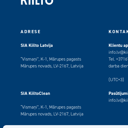
ADRESE
KONTA
SIA Kiilto Latvija
Klientu a
info.lv@ki
“Vismaņi”, K-1, Mārupes pagasts
Tel. +371
Mārupes novads, LV-2167, Latvija
darba dien
(UTC+3)
SIA KiiltoClean
Pasūtijumi
info.lv@ki
“Vismaņi”, K-1, Mārupes pagasts
Mārupes novads, LV-2167, Latvija