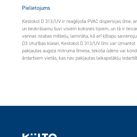
Pielietojums
Kestokol D 313/UV ir reaģējoša PVAC dispersijas līme, ar 
un bezkrāsainu šuvi visiem koksnes tipiem, un tā ir tei
vannas istabas mēbeļu, lamināta, kā arī ķīļtapu savienoju
D3 izturības klasei, Kestokol D 313/UV līmi var izmantot 
pakļautas augsta mitruma līmeņa, tekoša ūdens vai konde
ārdarbiem vietās, kas nav pakļautas laikapstākļu iedarbīb