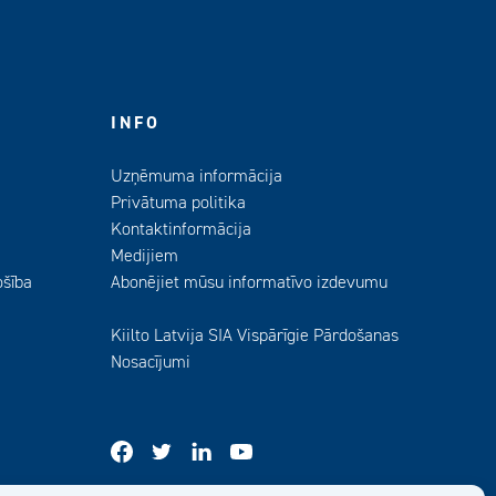
INFO
Uzņēmuma informācija
Privātuma politika
Kontaktinformācija
Medijiem
ošība
Abonējiet mūsu informatīvo izdevumu
Kiilto Latvija SIA Vispārīgie Pārdošanas
Nosacījumi
facebook
twitter
linkedin
youtube