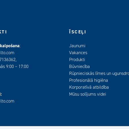
KTI
ĪSCEĻI
pkalpošana
:
Jaunumi
ilto.com
Vakances
67136362,
Produkti
ās 9:00 – 17:00
Būvniecība
Rūpnieciskās līmes un ugunsdr
Profesionālā higiēna
Korporatīvā atbildība
:
Mūsu solījums videi
ilto.com