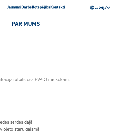
Jaunumi
Darbs
Ilgtspējība
Kontakti
Latvija
PAR MUMS
ikācijai atbilstoša PVAC līme kokam.
iedes serdes daļā
avioleto staru gaismā