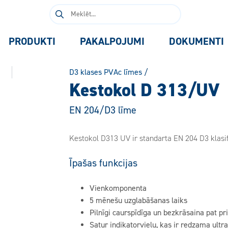
Meklēt:
PRODUKTI
PAKALPOJUMI
DOKUMENTI
D3 klases PVAc līmes
/
Kestokol D 313/UV
EN 204/D3 līme
Kestokol D313 UV ir standarta EN 204 D3 klasif
Īpašas funkcijas
Vienkomponenta
5 mēnešu uzglabāšanas laiks
Pilnīgi caurspīdīga un bezkrāsaina pat pr
Satur indikatorvielu, kas ir redzama ultr