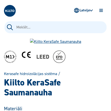
Kiilto Latvija
Latvija
ATVĒR
IZVĒLN
Meklēt:
Kerasafe hidroizolācijas sistēma
/
Kiilto KeraSafe
Saumanauha
Materiāli