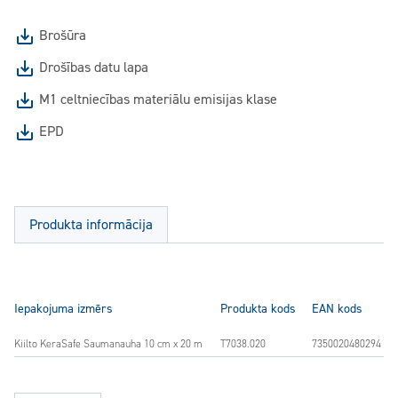
Brošūra
Drošības datu lapa
M1 celtniecības materiālu emisijas klase
EPD
Produkta informācija
Iepakojuma izmērs
Produkta kods
EAN kods
Kiilto KeraSafe Saumanauha 10 cm x 20 m
T7038.020
7350020480294