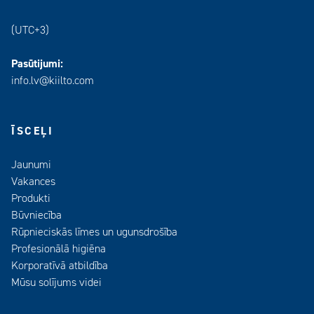
(UTC+3)
Pasūtijumi:
info.lv@kiilto.com
ĪSCEĻI
Jaunumi
Vakances
Produkti
Būvniecība
Rūpnieciskās līmes un ugunsdrošība
Profesionālā higiēna
Korporatīvā atbildība
Mūsu solījums videi