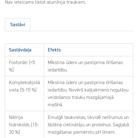
Nav ieteicams lietot alumīnija traukiem.
Sastāvi
Sastāvdaļa
Efekts
Fosfonāti (<5
Mīkstina ūdeni un pastiprina tīrīšanas
%)
iedarbību.
Kompleksējošā
Mīkstina ūdeni un pastiprina tīrīšanas
viela (5-15 %)
iedarbību. Novērš kaļķakmens nogulšņu
veidošanos trauku mazgājamajā
mašīnā.
Nātrija
Emulģē taukvielas, likvidē netīrumus un
hidroksīds (15-
šķīdina cietinātāju un proteīnus. Saglabā
30 %)
mazgāšanai piemērotu pH līmeni.