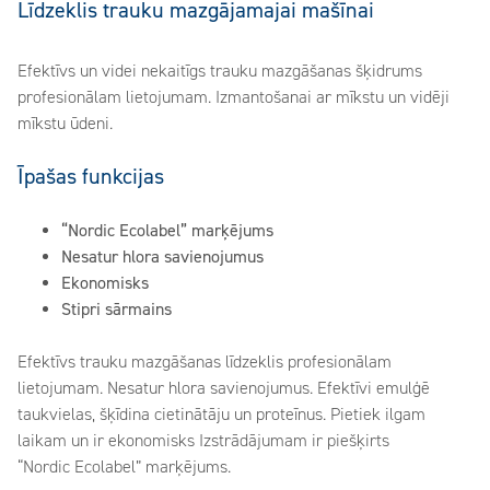
Līdzeklis trauku mazgājamajai mašīnai
Efektīvs un videi nekaitīgs trauku mazgāšanas šķidrums
profesionālam lietojumam. Izmantošanai ar mīkstu un vidēji
mīkstu ūdeni.
Īpašas funkcijas
“Nordic Ecolabel” marķējums
Nesatur hlora savienojumus
Ekonomisks
Stipri sārmains
Efektīvs trauku mazgāšanas līdzeklis profesionālam
lietojumam. Nesatur hlora savienojumus. Efektīvi emulģē
taukvielas, šķīdina cietinātāju un proteīnus. Pietiek ilgam
laikam un ir ekonomisks Izstrādājumam ir piešķirts
“Nordic Ecolabel” marķējums.