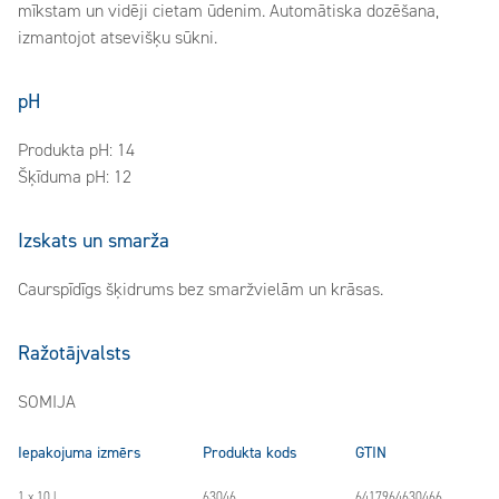
mīkstam un vidēji cietam ūdenim. Automātiska dozēšana,
izmantojot atsevišķu sūkni.
pH
Produkta pH: 14
Šķīduma pH: 12
Izskats un smarža
Caurspīdīgs šķidrums bez smaržvielām un krāsas.
Ražotājvalsts
SOMIJA
Iepakojuma izmērs
Produkta kods
GTIN
1 x 10 l
63046
6417964630466