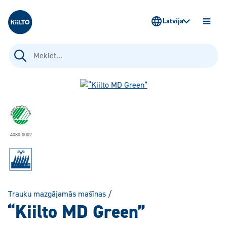
Kiilto Latvija
Latvija
ATVĒR
IZVĒLN
Meklēt:
4080 0002
Trauku mazgājamās mašīnas
/
“Kiilto MD Green”