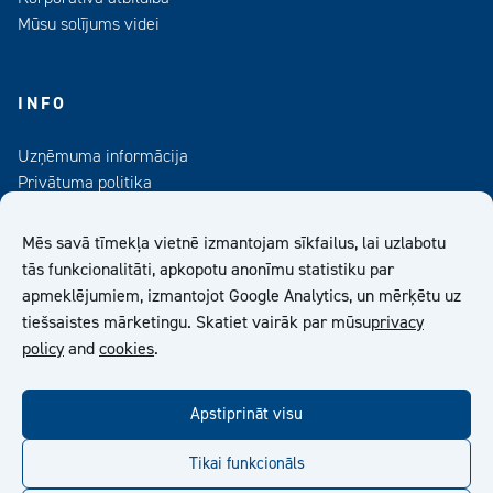
Mūsu solījums videi
INFO
Uzņēmuma informācija
Privātuma politika
Kontaktinformācija
Medijiem
Mēs savā tīmekļa vietnē izmantojam sīkfailus, lai uzlabotu
Abonējiet mūsu informatīvo izdevumu
tās funkcionalitāti, apkopotu anonīmu statistiku par
apmeklējumiem, izmantojot Google Analytics, un mērķētu uz
Kiilto Latvija SIA Vispārīgie Pārdošanas Nosacījumi
tiešsaistes mārketingu. Skatiet vairāk par mūsu
privacy
policy
and
cookies
.
facebook
twitter
linkedin
youtube
Apstiprināt visu
Tikai funkcionāls