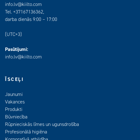
info.lv@kiilto.com
Tel. +37167136362,
darba dienās 9:00 – 17:00
(UTC+3)
Pasūtijumi:
info.lv@kiilto.com
ĪSCEĻI
Jaunumi
Vakances
Produkti
Būvniecība
Rūpnieciskās līmes un ugunsdrošība
Profesionālā higiēna
Korporatīvā atbildība