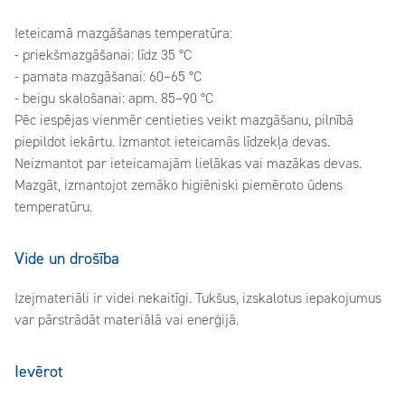
Ieteicamā mazgāšanas temperatūra:
- priekšmazgāšanai: līdz 35 °C
- pamata mazgāšanai: 60–65 °C
- beigu skalošanai: apm. 85–90 °C
Pēc iespējas vienmēr centieties veikt mazgāšanu, pilnībā
piepildot iekārtu. Izmantot ieteicamās līdzekļa devas.
Neizmantot par ieteicamajām lielākas vai mazākas devas.
Mazgāt, izmantojot zemāko higiēniski piemēroto ūdens
temperatūru.
Vide un drošība
Izejmateriāli ir videi nekaitīgi. Tukšus, izskalotus iepakojumus
var pārstrādāt materiālā vai enerģijā.
Ievērot