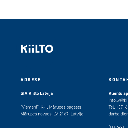
ADRESE
KONTA
SIA Kiilto Latvija
Klientu a
info.lv@ki
“Vismaņi”, K-1, Mārupes pagasts
Tel. +371
Mārupes novads, LV-2167, Latvija
darba dien
(UTC+3)