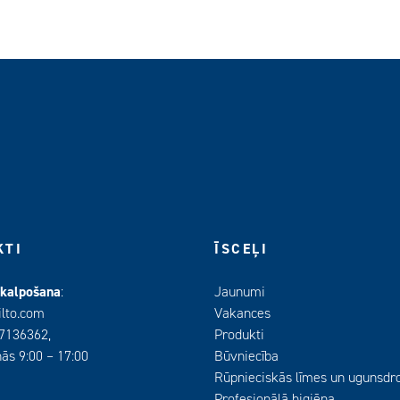
KTI
ĪSCEĻI
pkalpošana
:
Jaunumi
ilto.com
Vakances
67136362,
Produkti
ās 9:00 – 17:00
Būvniecība
Rūpnieciskās līmes un ugunsdr
Profesionālā higiēna