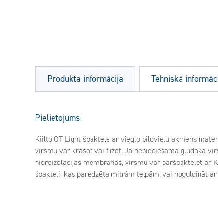
Produkta informācija
Tehniskā informāci
Pielietojums
Kiilto OT Light špaktele ar vieglo pildvielu akmens mate
virsmu var krāsot vai flīzēt. Ja nepieciešama gludāka v
hidroizolācijas membrānas, virsmu var pāršpaktelēt ar Ki
špakteli, kas paredzēta mitrām telpām, vai noguldināt ar