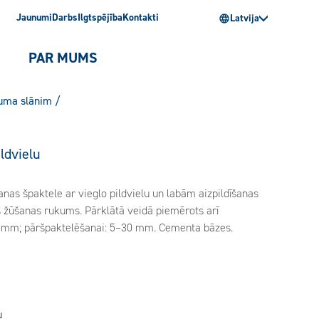
Jaunumi
Darbs
Ilgtspējība
Kontakti
Latvija
PAR MUMS
guma slānim
/
ildvielu
as špaktele ar vieglo pildvielu un labām aizpildīšanas
s žūšanas rukums. Pārklātā veidā piemērots arī
50 mm; pāršpaktelēšanai: 5–30 mm. Cementa bāzes.
u