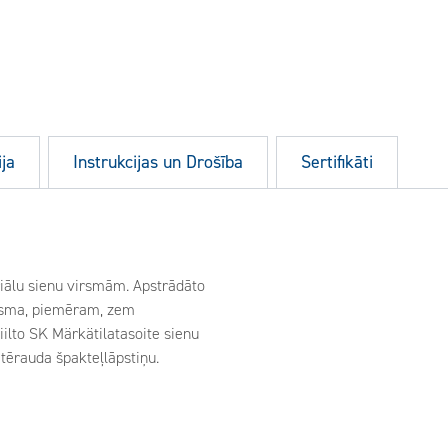
ja
Instrukcijas un Drošība
Sertifikāti
riālu sienu virsmām. Apstrādāto
irsma, piemēram, zem
ilto SK Märkätilatasoite sienu
 tērauda špakteļlāpstiņu.