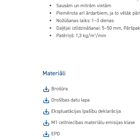
Sausām un mitrām vietām
Piemērota arī ārdarbiem, ja to vēlāk pār
Nožūšanas laiks: 1–3 dienas
Daļējai izlīdzināšanai: 5–50 mm, Pāršpa
Patēriņš: 1,3 kg/m²/mm
Materiāli
Brošūra
Drošības datu lapa
Ekspluatācijas īpašību deklarācija
M1 celtniecības materiālu emisijas klase
EPD