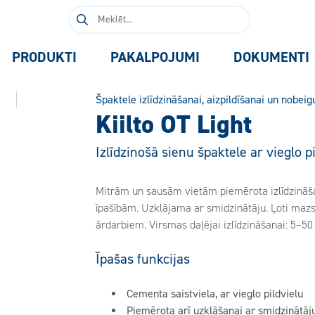
Meklēt:
PRODUKTI
PAKALPOJUMI
DOKUMENTI
Špaktele izlīdzināšanai, aizpildīšanai un nobei
Kiilto OT Light
Izlīdzinošā sienu špaktele ar vieglo p
Mitrām un sausām vietām piemērota izlīdzināšan
īpašībām. Uzklājama ar smidzinātāju. Ļoti maz
ārdarbiem. Virsmas daļējai izlīdzināšanai: 5–
Īpašas funkcijas
Cementa saistviela, ar vieglo pildvielu
Piemērota arī uzklāšanai ar smidzinātāj