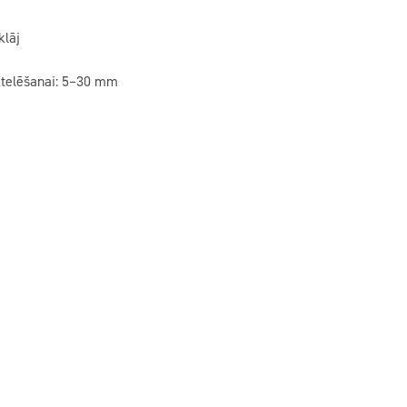
klāj
ktelēšanai: 5–30 mm