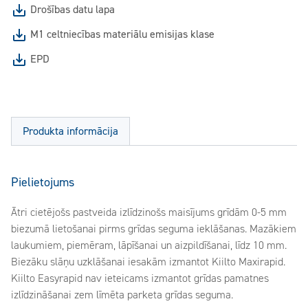
Drošības datu lapa
M1 celtniecības materiālu emisijas klase
EPD
Produkta informācija
Pielietojums
Ātri cietējošs pastveida izlīdzinošs maisījums grīdām 0-5 mm
biezumā lietošanai pirms grīdas seguma ieklāšanas. Mazākiem
laukumiem, piemēram, lāpīšanai un aizpildīšanai, līdz 10 mm.
Biezāku slāņu uzklāšanai iesakām izmantot Kiilto Maxirapid.
Kiilto Easyrapid nav ieteicams izmantot grīdas pamatnes
izlīdzināšanai zem līmēta parketa grīdas seguma.