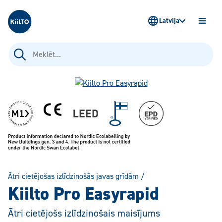
Kiilto Latvija
Latvija
ATVĒR
IZVĒLN
Meklēt:
Ātri cietējošas izlīdzinošās javas grīdām
/
Kiilto Pro Easyrapid
Ātri cietējošs izlīdzinošais maisījums