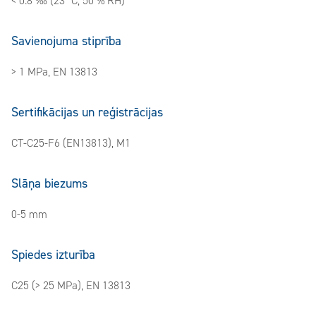
< 0.8 ‰ (23 °C, 50 % RH)
Savienojuma stiprība
> 1 MPa, EN 13813
Sertifikācijas un reģistrācijas
CT-C25-F6 (EN13813), M1
Slāņa biezums
0-5 mm
Spiedes izturība
C25 (> 25 MPa), EN 13813