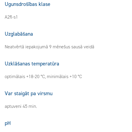
Ugunsdrošības klase
A2fl-s1
Uzglabāšana
Neatvērtā iepakojumā 9 mēnešus sausā veidā
Uzklāšanas temperatūra
optimālais +18-20 °C, minimālais +10 °C
Var staigāt pa virsmu
aptuveni 45 min.
pH