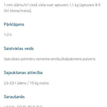
1 mm slānis/m² cietā viela sver aptuveni 1,1 kg (aptuveni 8-9
litri klona/maiss).
Pārklājams
1-2 h
Saistvielas veids
Speciālais polimēru cementa-smilšu/kaļķakmens pulveris
Sajaukšanas attiecība
2,6-3,0 l ūdens / 10 kg maiss
Saraušanās