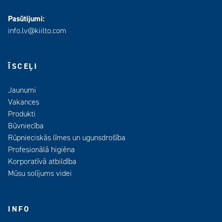
Pasūtijumi:
info.lv@kiilto.com
ĪSCEĻI
Jaunumi
Vakances
Produkti
Būvniecība
Rūpnieciskās līmes un ugunsdrošība
Profesionālā higiēna
Korporatīvā atbildība
Mūsu solījums videi
INFO