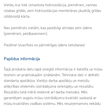
Vietās, kur tiek izmantota hidroizolācija, piemēram, vannas
istabas grīdās, zem hidroizolācijas membrānas jāuzklāj grīdas
izlīdzinošā kārta.
Nav piemērots vietām, kas pastāvīgi atrodas zem ūdens
(piemēram, peldbaseiniem).
Piezīme! Izvairīties no pārmērīgas ūdens lietošanas!
Papildus informācija
Šajā produkta datu lapā sniegtā informācija ir balstīta uz mūsu
testiem un praktiskajām zināšanām. Tehniskie dati ir definēti
standarta apstākļos. Vietējo darba apstākļu un metožu
atšķirības ietekmēs izstrādājuma veiktspēju un rezultātu.
Rezultātu lielā mērā ietekmē arī darba metodes. Mēs
garantējam augstu mūsu izstrādājumu kvalitāti saskaņā ar
mūsu kvalitātes vadības sistēmu. Mēs neuzņemamies nekādu