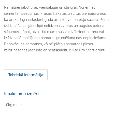
Pamatnei jābūt tīrai, viendabīgai un stingrai. Noņemiet
cementa nosēdumus, krāsas šļakatas un citus piemaisījumus,
kā arī kārtīgi noslaukiet grīdu ar suku vai putekļu sūcēju. Pirms
izlīdzināšanas jānoslīpē nelīdzenas vietas un augstus betona
slīpumus. Lāpot, aizpildot caurumus vai izlīdzinot betona vai
izlīdzinošā maisījuma pamatni, gruntēšana nav nepieciešama.
Renovācijas pamatnes, kā arī plātņu pamatnes pirms
izlīdzināšanas jāgruntē ar neatšķaidītu Kiilto Pro Start grunti.
Tehniskā informācija
Iepakojumu izmēri
10kg maiss