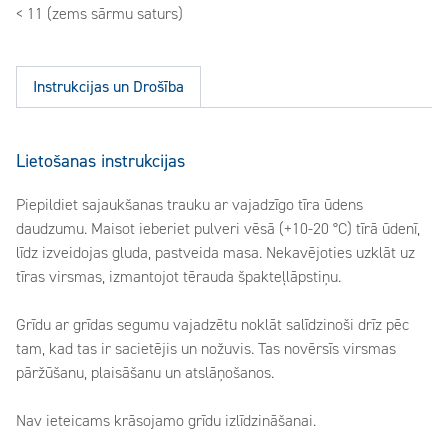
< 11 (zems sārmu saturs)
Instrukcijas un Drošība
Lietošanas instrukcijas
Piepildiet sajaukšanas trauku ar vajadzīgo tīra ūdens
daudzumu. Maisot ieberiet pulveri vēsā (+10-20 °C) tīrā ūdenī,
līdz izveidojas gluda, pastveida masa. Nekavējoties uzklāt uz
tīras virsmas, izmantojot tērauda špakteļlāpstiņu.
Grīdu ar grīdas segumu vajadzētu noklāt salīdzinoši drīz pēc
tam, kad tas ir sacietējis un nožuvis. Tas novērsīs virsmas
pāržūšanu, plaisāšanu un atslāņošanos.
Nav ieteicams krāsojamo grīdu izlīdzināšanai.