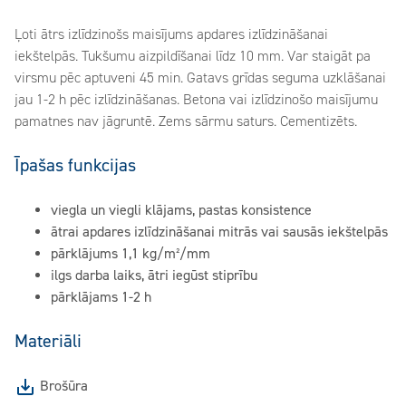
Ļoti ātrs izlīdzinošs maisījums apdares izlīdzināšanai
iekštelpās. Tukšumu aizpildīšanai līdz 10 mm. Var staigāt pa
virsmu pēc aptuveni 45 min. Gatavs grīdas seguma uzklāšanai
jau 1-2 h pēc izlīdzināšanas. Betona vai izlīdzinošo maisījumu
pamatnes nav jāgruntē. Zems sārmu saturs. Cementizēts.
Īpašas funkcijas
viegla un viegli klājams, pastas konsistence
ātrai apdares izlīdzināšanai mitrās vai sausās iekštelpās
pārklājums 1,1 kg/m²/mm
ilgs darba laiks, ātri iegūst stiprību
pārklājams 1-2 h
Materiāli
Brošūra