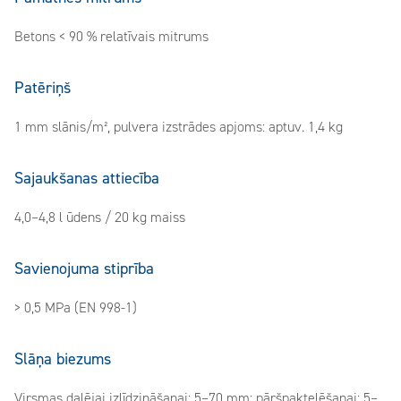
Betons < 90 % relatīvais mitrums
Patēriņš
1 mm slānis/m², pulvera izstrādes apjoms: aptuv. 1,4 kg
Sajaukšanas attiecība
4,0–4,8 l ūdens / 20 kg maiss
Savienojuma stiprība
> 0,5 MPa (EN 998-1)
Slāņa biezums
Virsmas daļējai izlīdzināšanai: 5–70 mm; pāršpaktelēšanai: 5–