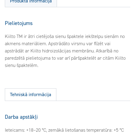
Produkta informācija
Pielietojums
Kiilto TM ir ātri cietējoša sienu špaktele iekštelpu sienām no
akmens materiāliem. Apstrādāto virsmu var flīzēt vai
apstrādāt ar Kiilto hidroizolācijas membrānu. Atkarībā no
paredzētā pielietojuma to var arī pāršpaktelēt ar citām Kiilto
sienu špaktelēm.
Tehniskā informācija
Darba apstākļi
Ieteicams: +18–20 °C, zemākā lietošanas temperatūra: +5 °C