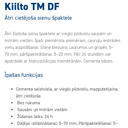
Kiilto TM DF
Ātri cietējoša sienu špaktele
Ātri žūstoša sienu špaktele ar vieglo pildvielu sausām un
mitrām vietām. Īpaši piemērota, piemēram, cauruļu iestrādes
vietu aizpildīšanai. Slāņa biezums caurumos un gropēs: 5–
70 mm, pāršpaktelēšanai: 5–20 mm. Pēc 24 stundām var
apstrādāt ar hidroizolācijas membrānām. Cementa bāzes.
Īpašas funkcijas
Cementa saistviela, ar vieglo pildvielu, mazputekļaina,
ātri cietējoša
Bez rukuma
Sausām un mitrām vietām
Žūšanas laiks: 24 h
Daļējai izlīdzināšanai: 5–70 mm, Pāršpaktelēšanai: 5–