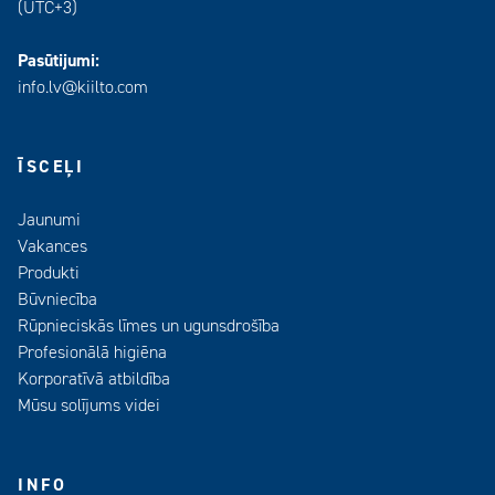
(UTC+3)
Pasūtijumi:
info.lv@kiilto.com
ĪSCEĻI
Jaunumi
Vakances
Produkti
Būvniecība
Rūpnieciskās līmes un ugunsdrošība
Profesionālā higiēna
Korporatīvā atbildība
Mūsu solījums videi
INFO