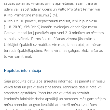
sausas porainas virsmas pirms apmešanas jāsamitrina ar
ūdeni vai jāapstrādā ar ūdens un Kiilto Pro Start Primer vai
Kiilto PrimerOne maisījumu (1:4).
Kiilto TM DF pulveri, nepārtraukti maisot, lēni iejauc vēsā
(+18–20 °C), tīrā ūdenī, kamēr izveidojas viendabīga masa.
Gatavai masai ļauj pastāvēt aptuveni 2–3 minūtes un pēc tam
samaisa vēlreiz. Pirms špaktelēšanas virsma jāsamitrina.
Uzklājiet špakteli uz matētas virsmas, izmantojot, piemēram,
tērauda špakteļlāpstiņu. Pirms virsmas galīgās izlīdzināšanas
to var samitrināt.
Papildus informācija
Šajā produkta datu lapā sniegtās informācijas pamatā ir mūsu
veikti testi un praktiskās zināšanas. Tehniskie dati ir noteikti
standarta apstākļos. Produkta efektivitāti un rezultātu
ietekmēs faktiskie darba apstākļi un metodes. Mēs garantējam
mūsu produktu augsto kvalitāti atbilstoši mūsu kvalitātes