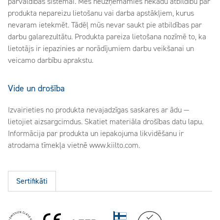
pārvaldības sistēmai. Mēs neuzņemamies nekādu atbildību par
produkta nepareizu lietošanu vai darba apstākļiem, kurus
nevaram ietekmēt. Tādēļ mūs nevar saukt pie atbildības par
darbu galarezultātu. Produkta pareiza lietošana nozīmē to, ka
lietotājs ir iepazinies ar norādījumiem darbu veikšanai un
veicamo darbību aprakstu.
Vide un drošība
Izvairieties no produkta nevajadzīgas saskares ar ādu —
lietojiet aizsargcimdus. Skatiet materiāla drošības datu lapu.
Informācija par produkta un iepakojuma likvidēšanu ir
atrodama tīmekļa vietnē www.kiilto.com.
Sertifikāti