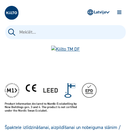
Kiilto Latvija
Latvija
ATVĒR
IZVĒLN
Meklēt:
Špaktele izlīdzināšanai, aizpildīšanai un nobeiguma slānim
/