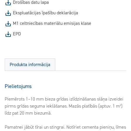
Drošības datu lapa
Ekspluatācijas īpašību deklarācija
M1 celtniecības materiālu emisijas klase
EPD
Produkta informācija
Pielietojums
Piemērots 1–10 mm bieza grīdas izlīdzināšanas slāņa izveidei
pirms grīdas seguma ieklāšanas. Mazās platībās (aptuv. 1 m²)
līdz pat 20 mm biezumā.
Pamatnei jābūt tīrai un stingrai. Notīriet cementa pieniņu, līmes