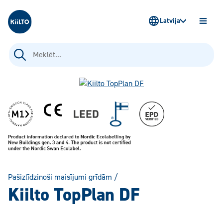
Kiilto Latvija
Latvija
ATVĒR
IZVĒLN
Meklēt:
Pašizlīdzinoši maisījumi grīdām
/
Kiilto TopPlan DF