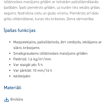
Izlīdzinošais maisījums grīdām ar lieliskām pašizlīdzināšanās
īpašībām. Īpaši piemērots grīdām, uz kurām tiks ieklāts grīdas
segums. Nodrošina cietu un gludu virsmu. Piemērots arī tādu
grīdu izlīdzināšanai, kuras tiks krāsotas. Zema sārmainība.
Īpašas funkcijas
Mazputekļains, pašizlīdzinošs, ātri cietējošs, ieklājams ar
sūkni, krāsojams
Smalkgraudains izlīdzinošais maisījums grīdām
Patēriņš: 1,6 kg/m²/mm
Var staigāt pēc 5 h
Var pārklāt: 10 mm/16 h
Iekštelpām
Materiāli
Brošūra