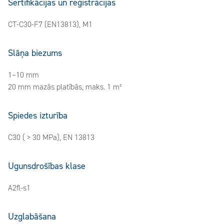
Sertifikācijas un reģistrācijas
CT-C30-F7 (EN13813), M1
Slāņa biezums
1–10 mm
20 mm mazās platībās, maks. 1 m²
Spiedes izturība
C30 ( > 30 MPa), EN 13813
Ugunsdrošības klase
A2fl-s1
Uzglabāšana