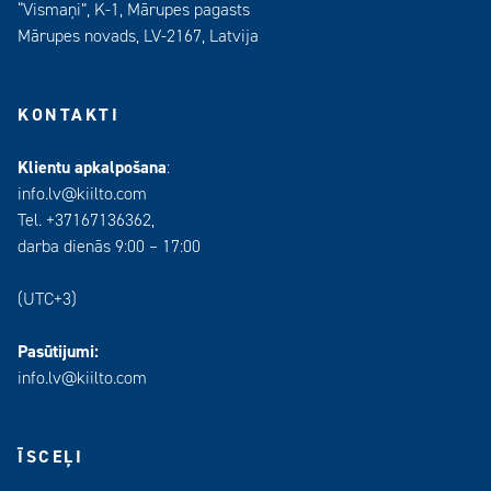
“Vismaņi”, K-1, Mārupes pagasts
Mārupes novads, LV-2167, Latvija
KONTAKTI
Klientu apkalpošana
:
info.lv@kiilto.com
Tel. +37167136362,
darba dienās 9:00 – 17:00
(UTC+3)
Pasūtijumi:
info.lv@kiilto.com
ĪSCEĻI