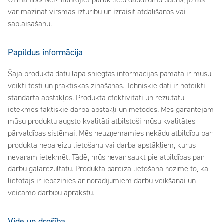
Uzmanību! Neizmantojiet pārāk lielu daudzumu ūdens, jo tas
var mazināt virsmas izturību un izraisīt atdalīšanos vai
saplaisāšanu.
Papildus informācija
Šajā produkta datu lapā sniegtās informācijas pamatā ir mūsu
veikti testi un praktiskās zināšanas. Tehniskie dati ir noteikti
standarta apstākļos. Produkta efektivitāti un rezultātu
ietekmēs faktiskie darba apstākļi un metodes. Mēs garantējam
mūsu produktu augsto kvalitāti atbilstoši mūsu kvalitātes
pārvaldības sistēmai. Mēs neuzņemamies nekādu atbildību par
produkta nepareizu lietošanu vai darba apstākļiem, kurus
nevaram ietekmēt. Tādēļ mūs nevar saukt pie atbildības par
darbu galarezultātu. Produkta pareiza lietošana nozīmē to, ka
lietotājs ir iepazinies ar norādījumiem darbu veikšanai un
veicamo darbību aprakstu.
Vide un drošība