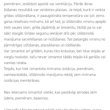
piemēram, ieslēdzot apsildi vai ventilāciju. Pārāk ātras
žūšanas rezultātā var veidoties plaisas. Ja telpā, kurā ir veikta
grīdas izlīdzināšana, ir paaugstināta temperatūra vai ļoti zems
gaisa relatīvais mitrums, kā arī tad, ja izlīdzināto virsmu apspīd
tieši saules stari, grīda jāpārklāj ar brezentu, tiklīdz pa to var
sākt staigāt. Grīdas segumu ieklājiet drīz pēc izlīdzinošā
maisījuma sacietēšanas un nožūšanas. Tas pasargās virsmu no
pārmērīgas izžūšanas, plaisāšanas un lobīšanās.
Var izmantot arī grīdām, kuras tiks krāsotas, bet tikai telpās ar
vieglu noslodzi, taču nevar izmantot tādās telpās kā garāža vai
vannas istaba.
Telpās, kur tiek izmantota mitruma izolācija, piemēram,
vannasistabās, izlīdzinošo maisījumu ieklāj zem mitruma
izolācijas membrānas.
Nav ieteicams izmantot vietās, kas pastāvīgi atrodas zem
ūdens, piemēram, baseinos.