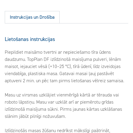
Instrukcijas un Drošība
Lietošanas instrukcijas
Piepildiet maisāmo tvertni ar nepieciešamo tīra ūdens
daudzumu. TopPlan DF izlīdzinošā maisījuma pulveri, lēnām
maisot, iejauciet vēsā (+10–25 °C), tīrā ūdenī, līdz izveidojas
viendabīga, plastiska masa. Gatavai masai ļauj pastāvēt
aptuveni 2 min. un pēc tam pirms lietošanas vēlreiz samaisa.
Masu uz virsmas uzklājiet vienmērīgā kārtā ar tērauda vai
roboto lāpstiņu. Masu var uzklāt arī ar piemērotu grīdas
izlīdzinošā maisījuma sūkni. Pirms jaunas kārtas uzklāšanas
slānim jābūt pilnīgi nožuvušam.
Izlīdzinošās masas žūšanu nedrīkst mākslīgi paātrināt,