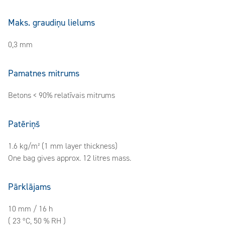
Maks. graudiņu lielums
0,3 mm
Pamatnes mitrums
Betons < 90% relatīvais mitrums
Patēriņš
1.6 kg/m² (1 mm layer thickness)
One bag gives approx. 12 litres mass.
Pārklājams
10 mm / 16 h
( 23 ºC, 50 % RH )