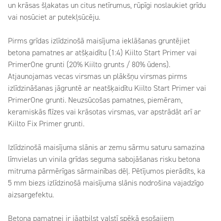
un krāsas šļakatas un citus netīrumus, rūpīgi noslaukiet grīdu
vai nosūciet ar putekļsūcēju.
Pirms grīdas izlīdzinošā maisījuma ieklāšanas gruntējiet
betona pamatnes ar atšķaidītu (1:4) Kiilto Start Primer vai
PrimerOne grunti (20% Kiilto grunts / 80% ūdens).
Atjaunojamas vecas virsmas un plākšņu virsmas pirms
izlīdzināšanas jāgruntē ar neatšķaidītu Kiilto Start Primer vai
PrimerOne grunti. Neuzsūcošas pamatnes, piemēram,
keramiskās flīzes vai krāsotas virsmas, var apstrādāt arī ar
Kiilto Fix Primer grunti.
Izlīdzinošā maisījuma slānis ar zemu sārmu saturu samazina
līmvielas un vinila grīdas seguma sabojāšanas risku betona
mitruma pārmērīgas sārmainības dēļ. Pētījumos pierādīts, ka
5 mm biezs izlīdzinošā maisījuma slānis nodrošina vajadzīgo
aizsargefektu.
Betona pamatnei ir jāatbilst valstī spēkā esošajiem