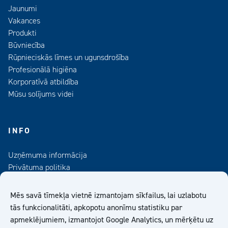
Jaunumi
Vakances
Produkti
Būvniecība
Rūpnieciskās līmes un ugunsdrošība
Profesionālā higiēna
Korporatīvā atbildība
Mūsu solījums videi
INFO
Uzņēmuma informācija
Privātuma politika
Kontaktinformācija
Medijiem
Mēs savā tīmekļa vietnē izmantojam sīkfailus, lai uzlabotu
Abonējiet mūsu informatīvo izdevumu
tās funkcionalitāti, apkopotu anonīmu statistiku par
apmeklējumiem, izmantojot Google Analytics, un mērķētu uz