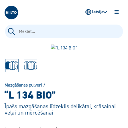
Kiilto Latvija
Latvija
ATVĒR
IZVĒLN
Meklēt:
Mazgāšanas pulveri
/
“L 134 BIO”
Īpašs mazgāšanas līdzeklis delikātai, krāsainai
veļai un mērcēšanai