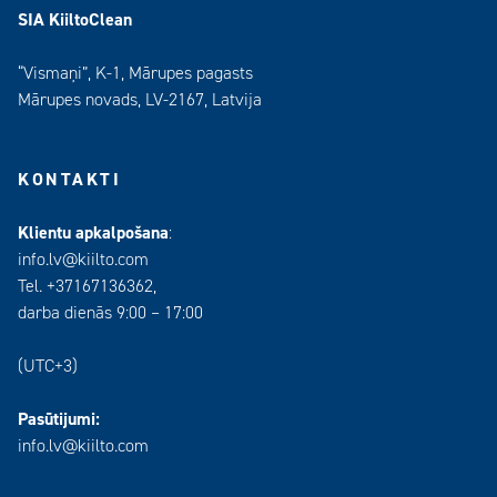
SIA KiiltoClean
“Vismaņi”, K-1, Mārupes pagasts
Mārupes novads, LV-2167, Latvija
KONTAKTI
Klientu apkalpošana
:
info.lv@kiilto.com
Tel. +37167136362,
darba dienās 9:00 – 17:00
(UTC+3)
Pasūtijumi:
info.lv@kiilto.com