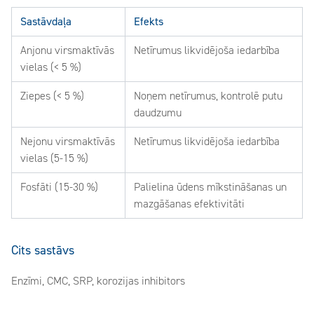
Sastāvdaļa
Efekts
Anjonu virsmaktīvās
Netīrumus likvidējoša iedarbība
vielas (< 5 %)
Ziepes (< 5 %)
Noņem netīrumus, kontrolē putu
daudzumu
Nejonu virsmaktīvās
Netīrumus likvidējoša iedarbība
vielas (5-15 %)
Fosfāti (15-30 %)
Palielina ūdens mīkstināšanas un
mazgāšanas efektivitāti
Cits sastāvs
Enzīmi, CMC, SRP, korozijas inhibitors