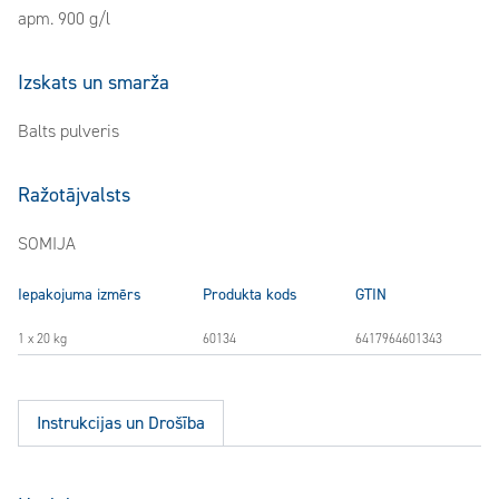
apm. 900 g/l
Izskats un smarža
Balts pulveris
Ražotājvalsts
SOMIJA
Iepakojuma izmērs
Produkta kods
GTIN
1 x 20 kg
60134
6417964601343
Instrukcijas un Drošība