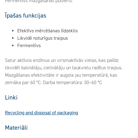
Fermentīvs mazgāšanas pulveris.
Īpašas funkcijas
Efektīvs mērcēšanas līdzeklis
Likvidē noturīgus traipus
Fermentīvs
Satur aktīvos enzīmus un virsmaktīvās vielas, kas palīdz
likvidēt balinātāju, cietinātāju un taukvielu radītus traipus.
Mazgāšanas efektivitāte ir augsta jau temperatūrā, kas
zemāka par 60 °C. Darba temperatūra: 30–60 °C
Linki
Recycling and disposal of packaging
Materiāli