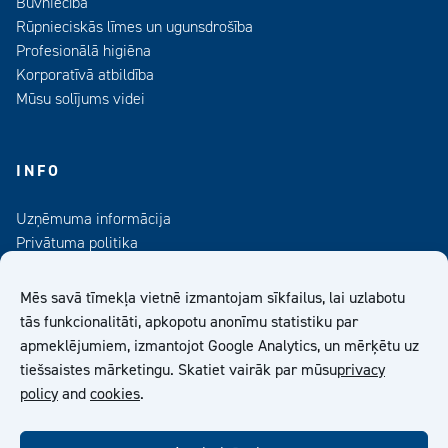
Būvniecība
Rūpnieciskās līmes un ugunsdrošība
Profesionālā higiēna
Korporatīvā atbildība
Mūsu solījums videi
INFO
Uzņēmuma informācija
Privātuma politika
Kontaktinformācija
Medijiem
Mēs savā tīmekļa vietnē izmantojam sīkfailus, lai uzlabotu
Abonējiet mūsu informatīvo izdevumu
tās funkcionalitāti, apkopotu anonīmu statistiku par
apmeklējumiem, izmantojot Google Analytics, un mērķētu uz
Kiilto Latvija SIA Vispārīgie Pārdošanas Nosacījumi
tiešsaistes mārketingu. Skatiet vairāk par mūsu
privacy
policy
and
cookies
.
facebook
twitter
linkedin
youtube