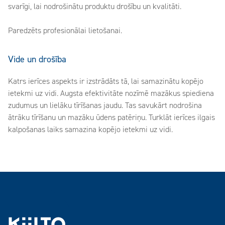
svarīgi, lai nodrošinātu produktu drošību un kvalitāti.
Paredzēts profesionālai lietošanai.
Vide un drošība
Katrs ierīces aspekts ir izstrādāts tā, lai samazinātu kopējo
ietekmi uz vidi. Augsta efektivitāte nozīmē mazākus spiediena
zudumus un lielāku tīrīšanas jaudu. Tas savukārt nodrošina
ātrāku tīrīšanu un mazāku ūdens patēriņu. Turklāt ierīces ilgais
kalpošanas laiks samazina kopējo ietekmi uz vidi.