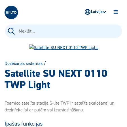
Kiilto Latvija
Latvija
ATVĒR
IZVĒLN
Meklēt:
Dozēšanas sistēmas
/
Satellite SU NEXT 0110
TWP Light
Foamico satelīta stacija S-lite TWP ir satelīts skalošanai un
dezinfekcijai ar putām vai izsmidzināšanu.
Īpašas funkcijas