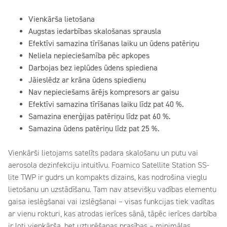
Vienkārša lietošana
Augstas iedarbības skalošanas sprausla
Efektīvi samazina tīrīšanas laiku un ūdens patēriņu
Neliela nepieciešamība pēc apkopes
Darbojas bez ieplūdes ūdens spiediena
Jāieslēdz ar krāna ūdens spiedienu
Nav nepieciešams ārējs kompresors ar gaisu
Efektīvi samazina tīrīšanas laiku līdz pat 40 %.
Samazina enerģijas patēriņu līdz pat 60 %.
Samazina ūdens patēriņu līdz pat 25 %.
Vienkārši lietojams satelīts padara skalošanu un putu vai
aerosola dezinfekciju intuitīvu. Foamico Satellite Station SS-
lite TWP ir gudrs un kompakts dizains, kas nodrošina vieglu
lietošanu un uzstādīšanu. Tam nav atsevišķu vadības elementu
gaisa ieslēgšanai vai izslēgšanai – visas funkcijas tiek vadītas
ar vienu rokturi, kas atrodas ierīces sānā, tāpēc ierīces darbība
ir ļoti vienkārša, bet uzturēšanas prasības – minimālas.