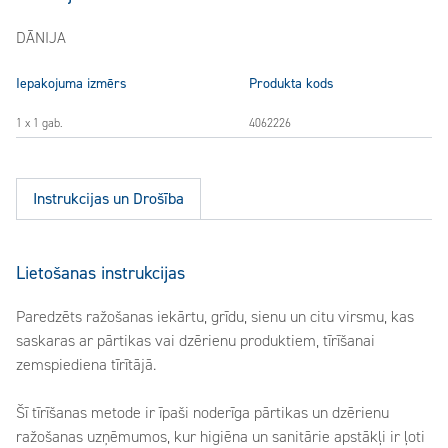
DĀNIJA
Iepakojuma izmērs
Produkta kods
1 x 1 gab.
4062226
Instrukcijas un Drošība
Lietošanas instrukcijas
Paredzēts ražošanas iekārtu, grīdu, sienu un citu virsmu, kas
saskaras ar pārtikas vai dzērienu produktiem, tīrīšanai
zemspiediena tīrītājā.
Šī tīrīšanas metode ir īpaši noderīga pārtikas un dzērienu
ražošanas uzņēmumos, kur higiēna un sanitārie apstākļi ir ļoti