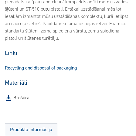
piegādāts kā “plug-and-clean” komplekts ar 10 metru izvades
šļūteni un ST-510 putu pistoli. Ērtākai uzstādīšanai mēs ļoti
iesakām izmantot mūsu uzstādīšanas komplektu, kurā ietilpst
arī cauruļu sietiņš. Papildaprīkojuma iespējas ietver Foamico
standarta šļūteni, zema spiediena vārstu, zema spiediena
pistoli un šļūtenes turētāju.
Linki
Recycling and disposal of packaging
Materiāli
Brošūra
Produkta informācija