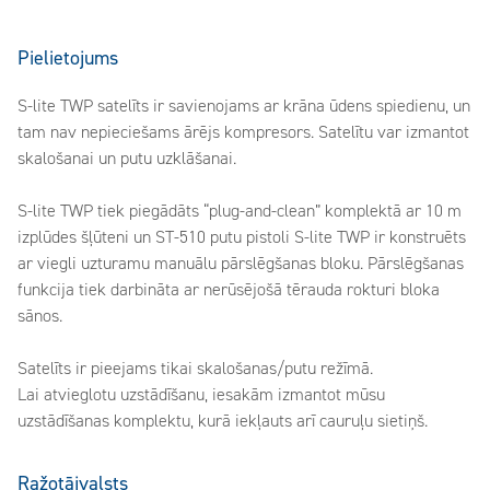
Pielietojums
S-lite TWP satelīts ir savienojams ar krāna ūdens spiedienu, un
tam nav nepieciešams ārējs kompresors. Satelītu var izmantot
skalošanai un putu uzklāšanai.
S-lite TWP tiek piegādāts “plug-and-clean” komplektā ar 10 m
izplūdes šļūteni un ST-510 putu pistoli S-lite TWP ir konstruēts
ar viegli uzturamu manuālu pārslēgšanas bloku. Pārslēgšanas
funkcija tiek darbināta ar nerūsējošā tērauda rokturi bloka
sānos.
Satelīts ir pieejams tikai skalošanas/putu režīmā.
Lai atvieglotu uzstādīšanu, iesakām izmantot mūsu
uzstādīšanas komplektu, kurā iekļauts arī cauruļu sietiņš.
Ražotājvalsts