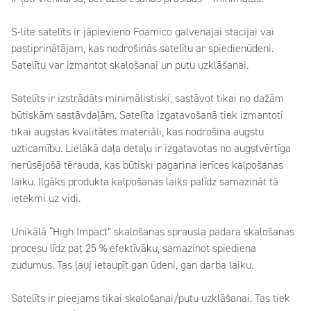
S-lite satelīts ir jāpievieno Foamico galvenajai stacijai vai
pastiprinātājam, kas nodrošinās satelītu ar spiedienūdeni.
Satelītu var izmantot skalošanai un putu uzklāšanai.
Satelīts ir izstrādāts minimālistiski, sastāvot tikai no dažām
būtiskām sastāvdaļām. Satelīta izgatavošanā tiek izmantoti
tikai augstas kvalitātes materiāli, kas nodrošina augstu
uzticamību. Lielākā daļa detaļu ir izgatavotas no augstvērtīga
nerūsējošā tērauda, kas būtiski pagarina ierīces kalpošanas
laiku. Ilgāks produkta kalpošanas laiks palīdz samazināt tā
ietekmi uz vidi.
Unikālā “High Impact” skalošanas sprausla padara skalošanas
procesu līdz pat 25 % efektīvāku, samazinot spiediena
zudumus. Tas ļauj ietaupīt gan ūdeni, gan darba laiku.
Satelīts ir pieejams tikai skalošanai/putu uzklāšanai. Tas tiek