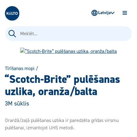
Kiilto Latvija
Latvija
ATVĒR
IZVĒLN
Meklēt:
Tīrīšanas mopi
/
“Scotch-Brite” pulēšanas
uzlika, oranža/balta
3M sūklis
Oranžā/zaļā pulēšanas uzlika ir paredzēta grīdas virsmu
pulēšanai, izmantojot UHS metodi.