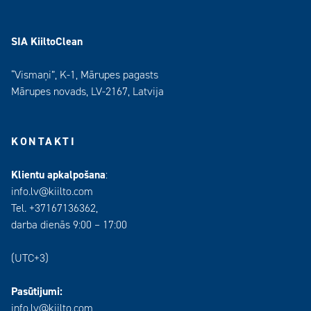
SIA KiiltoClean
“Vismaņi”, K-1, Mārupes pagasts
Mārupes novads, LV-2167, Latvija
KONTAKTI
Klientu apkalpošana
:
info.lv@kiilto.com
Tel. +37167136362,
darba dienās 9:00 – 17:00
(UTC+3)
Pasūtijumi:
info.lv@kiilto.com