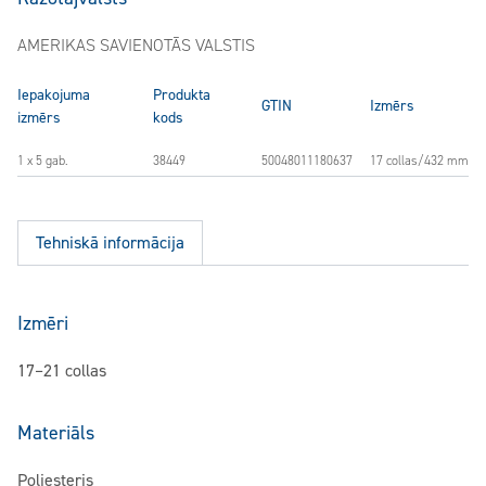
AMERIKAS SAVIENOTĀS VALSTIS
Iepakojuma
Produkta
GTIN
Izmērs
izmērs
kods
1 x 5 gab.
38449
50048011180637
17 collas/432 mm
Tehniskā informācija
Izmēri
17–21 collas
Materiāls
Poliesteris