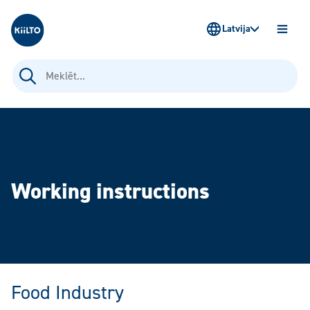
Kiilto Latvija
Latvija
ATVĒR
IZVĒLN
Meklēt:
Working instructions
Food Industry