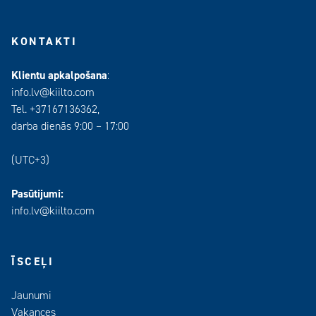
KONTAKTI
Klientu apkalpošana
:
info.lv@kiilto.com
Tel. +37167136362,
darba dienās 9:00 – 17:00
(UTC+3)
Pasūtijumi:
info.lv@kiilto.com
ĪSCEĻI
Jaunumi
Vakances