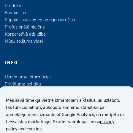
Produkti
Būvniecība
Rūpnieciskās līmes un ugunsdrošība
Profesionālā higiēna
Korporatīvā atbildība
Mūsu solījums videi
INFO
Uzņēmuma informācija
Privātuma politika
Kontaktinformācija
Medijiem
Mēs savā tīmekļa vietnē izmantojam sīkfailus, lai uzlabotu
Abonējiet mūsu informatīvo izdevumu
tās funkcionalitāti, apkopotu anonīmu statistiku par
apmeklējumiem, izmantojot Google Analytics, un mērķētu uz
Kiilto Latvija SIA Vispārīgie Pārdošanas Nosacījumi
tiešsaistes mārketingu. Skatiet vairāk par mūsu
privacy
policy
and
cookies
.