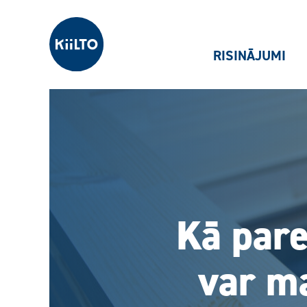
Kiilto Latvija
RISINĀJUMI
Kā pare
var ma