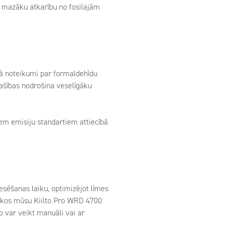
ē mazāku atkarību no fosilajām
kā noteikumi par formaldehīdu
pašības nodrošina veselīgāku
iem emisiju standartiem attiecībā
esēšanas laiku, optimizējot līmes
ūkos mūsu Kiilto Pro WRD 4700
o var veikt manuāli vai ar