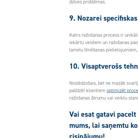
dzīves problēmas.
9. Nozarei specifiska
Katrs ražošanas process ir unikāl
iekārtu veidiem un ražošanas paņē
lamelu līmēšanas pielietojumiem,
10.
Visaptverošs tehn
Noslēdzošais, bet ne mazāk svarīg
palīdzēt klientiem
optimizēt proc
ražošanas ātrumu vai veiktu stand
Vai esat gatavi pacel
mums, lai saņemtu kon
risinājumu!