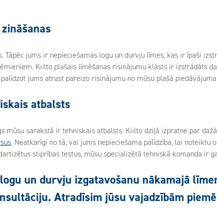
s zināšanas
s. Tāpēc jums ir nepieciešamas logu un durvju līmes, kas ir īpaši iz
mieniem. Kiilto plašais līmēšanas risinājumu klāsts ir izstrādāts 
 palīdzot jums atrast pareizo risinājumu no mūsu plašā piedāvājuma
iskais atbalsts
s mūsu sarakstā ir tehniskais atbalsts. Kiilto dziļā izpratne par 
esus
. Neatkarīgi no tā, vai jums nepieciešama palīdzība, lai noteikt
artizētus stiprības testus, mūsu specializētā tehniskā komanda ir ga
t logu un durvju izgatavošanu nākamajā līmen
sultāciju. Atradīsim jūsu vajadzībām piemē