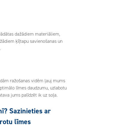
strādātas dažādiem materiāliem,
dažādiem ķīļtapu savienošanas un
.
dažādām ražošanas vidēm ļauj mums
u optimālo līmes daudzumu, uzlabotu
tava jums palīdzēt ik uz soļa.
ī? Sazinieties ar
rotu līmes