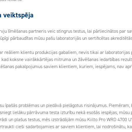
a veiktspēja
urvju līmēšanas partneris veic stingrus testus, lai pārliecinātos par 
rūpīgi pārbaudītas mūsu pašu laboratorijās un sertificētas akreditētās
 reāliem klientu produkcijas gabaliem, nevis tikai ar laboratorijas 
d, kad koksne vairākkārtējas mitruma un žāvēšanas iedarbības rezult
tēšanas pakalpojumus saviem klientiem, kuriem, iespējams, nav aprī
jūsu īpašās problēmas un piedāvā pielāgotus risinājumus. Piemēram,
asniegt lielāku pārrāvuma testa izturību nekā esošās iespējas, mūsu
trādi un plašus testus, mēs izstrādājām mūsu Kiilto Pro WRD 4700 UV l
traukti cieši sadarbojamies ar saviem klientiem, lai nodrošinātu, ka