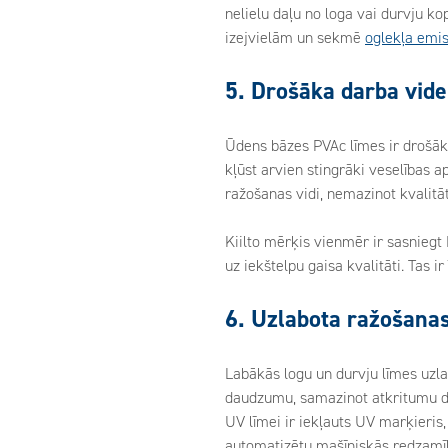
nelielu daļu no loga vai durvju k
izejvielām un sekmē
oglekļa emi
5. Drošāka darba vide
Ūdens bāzes PVAc līmes ir drošāk
kļūst arvien stingrāki veselības 
ražošanas vidi, nemazinot kvalitāti
Kiilto mērķis vienmēr ir sasniegt 
uz iekštelpu gaisa kvalitāti. Tas i
6. Uzlabota ražošana
Labākās logu un durvju līmes uzla
daudzumu, samazinot atkritumu d
UV līmei ir iekļauts UV marķieris,
automatizētu mašīniskās redzamīb