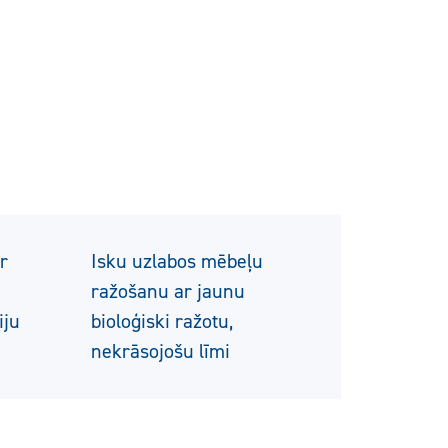
r
Isku uzlabos mēbeļu
ražošanu ar jaunu
iju
bioloģiski ražotu,
nekrāsojošu līmi