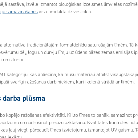
opējā sastāva, izvēle izmantot bioloģiskas izcelsmes līmvielas nozīm
siju samazināšanos
visā produkta dzīves ciklā.
a alternatīva tradicionālajām formaldehīdu saturošajām līmēm. Tā 
apsvērumu dēļ, logu un durvju līmju uz ūdens bāzes zemas emisijas ī
 un izturību.
M1 kategoriju, kas apliecina, ka mūsu materiāli atbilst visaugstākaj
r īpaši svarīgi ražošanas darbiniekiem, kuri ikdienā strādā ar līmēm.
s darba plūsma
bo kopējo ražošanas efektivitāti. Kiilto līmes to panāk, samazinot pr
audzumu un nodrošinot precīzu uzklāšanu. Kvalitātes kontroles nol
 kas ļauj viegli pārbaudīt līmes izvietojumu, izmantojot UV gaismu. T
as iekārtu.