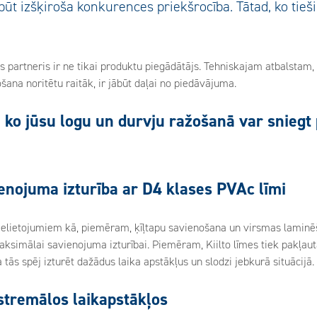
būt izšķiroša konkurences priekšrocība. Tātad, ko tieš
s partneris ir ne tikai produktu piegādātājs. Tehniskajam atbalsta
šana noritētu raitāk, ir jābūt daļai no piedāvājuma.
, ko jūsu logu un durvju ražošanā var sniegt
enojuma izturība ar D4 klases PVAc līmi
elietojumiem kā, piemēram, ķīļtapu savienošana un virsmas laminēšana
ksimālai savienojuma izturībai. Piemēram, Kiilto līmes tiek pakļauta
 tās spēj izturēt dažādus laika apstākļus un slodzi jebkurā situācijā.
kstremālos laikapstākļos