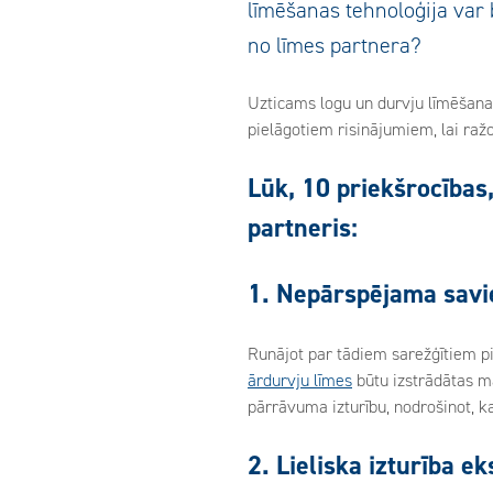
līmēšanas tehnoloģija var 
no līmes partnera?
Uzticams logu un durvju līmēšana
pielāgotiem risinājumiem, lai ražo
Lūk, 10 priekšrocības
partneris:
1. Nepārspējama savi
Runājot par tādiem sarežģītiem pi
ārdurvju līmes
būtu izstrādātas ma
pārrāvuma izturību, nodrošinot, ka
2. Lieliska izturība e