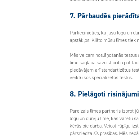
7. Pārbaudēs pierādīt
Pārliecinieties, ka jūsu logu un d
apstākļos. Kiilto mūsu līmes tiek 
Mēs veicam noslāņošanās testus ar
līme saglabā savu stiprību pat ta
piedāvājam arī standartizētus tes
veiktu šos specializētos testus.
8. Pielāgoti risinājumi
Pareizais līmes partneris izprot 
logu un durvju līme, kas varētu s
ķērās pie darba. Veicot rūpīgu izs
pārsniedza šīs prasības. Mēs nepār