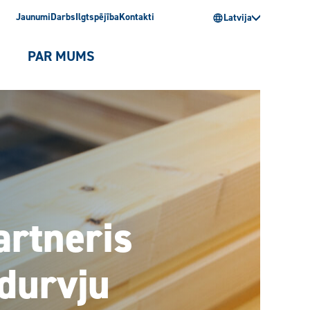
Jaunumi
Darbs
Ilgtspējība
Kontakti
Latvija
PAR MUMS
artneris
 durvju