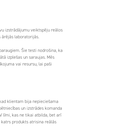
savu izstrādājumu veiktspēju reālos
 ārējās laboratorijās.
paraugiem. Šie testi nodrošina, ka
ātā izplešas un saraujas. Mēs
kojuma vai resursu, lai paši
 kad klientam bija nepieciešama
 pētniecības un izstrādes komanda
īmi, kas ne tikai atbilda, bet arī
 katrs produkts atrisina reālās