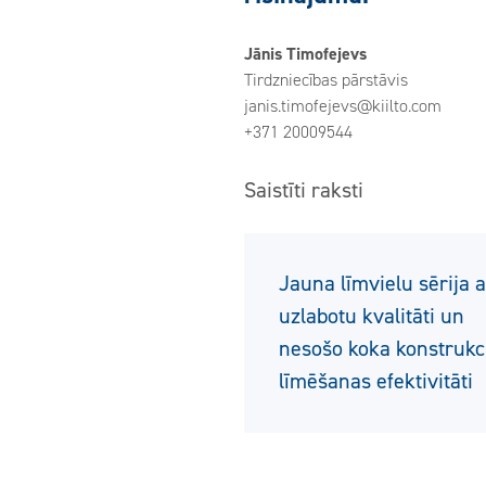
Jānis Timofejevs
Tirdzniecības pārstāvis
janis.timofejevs@kiilto.com
+371 20009544
Saistīti raksti
Jauna līmvielu sērija a
uzlabotu kvalitāti un
nesošo koka konstrukc
līmēšanas efektivitāti