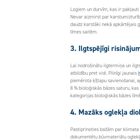
Logiem un durvīm, kas ir pakļauti
Nevar aizmirst par karstumizturību
daudz karstāki nekā apkārtējais ga
līmes saitēm.
3. Ilgtspējīgi risināj
Lai nodrošinātu ilgtermiņa un ilgt
atbildību pret vidi. Pilnīgi jaunais
piemērota ķīļtapu savienošanai, ap
8 % bioloģiskās bāzes saturu, kas
kategorijas bioloģiskās bāzes līm
4. Mazāks oglekļa dio
Pastiprinoties bažām par klimata
dokumentētu būvmateriālu oglekļa d