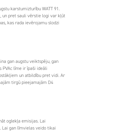
augstu karstumizturību WATT 91.
un pret sauli vērstie logi var kļūt
ības, kas rada ievērojamu slodzi
šina gan augstu veiktspēju, gan
 PVAc līme ir īpaši ideāli
stākļiem un atbildību pret vidi. Ar
irmajām tirgū pieejamajām D4
t oglekļa emisijas. Lai
 Lai gan līmvielas veido tikai