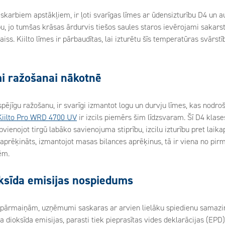
 skarbiem apstākļiem, ir ļoti svarīgas līmes ar ūdensizturību D4 un 
, jo tumšas krāsas ārdurvis tiešos saules staros ievērojami sakarst, 
iss. Kiilto līmes ir pārbaudītas, lai izturētu šīs temperatūras svārst
umi ražošanai nākotnē
spējīgu ražošanu, ir svarīgi izmantot logu un durvju līmes, kas nodro
Kiilto Pro WRD 4700 UV
ir izcils piemērs šim līdzsvaram. Šī D4 klases
vienojot tirgū labāko savienojuma stiprību, izcilu izturību pret laikap
 aprēķināts, izmantojot masas bilances aprēķinus, tā ir viena no p
ēm.
ksīda emisijas nospiedums
 pārmaiņām, uzņēmumi saskaras ar arvien lielāku spiedienu samazinā
ioksīda emisijas, parasti tiek pieprasītas vides deklarācijas (EPD).