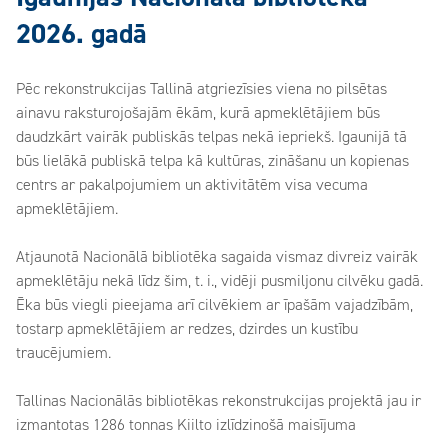
2026. gadā
Pēc rekonstrukcijas Tallinā atgriezīsies viena no pilsētas
ainavu raksturojošajām ēkām, kurā apmeklētājiem būs
daudzkārt vairāk publiskās telpas nekā iepriekš. Igaunijā tā
būs lielākā publiskā telpa kā kultūras, zināšanu un kopienas
centrs ar pakalpojumiem un aktivitātēm visa vecuma
apmeklētājiem.
Atjaunotā Nacionālā bibliotēka sagaida vismaz divreiz vairāk
apmeklētāju nekā līdz šim, t. i., vidēji pusmiljonu cilvēku gadā.
Ēka būs viegli pieejama arī cilvēkiem ar īpašām vajadzībām,
tostarp apmeklētājiem ar redzes, dzirdes un kustību
traucējumiem.
Tallinas Nacionālās bibliotēkas rekonstrukcijas projektā jau ir
izmantotas 1286 tonnas Kiilto izlīdzinošā maisījuma