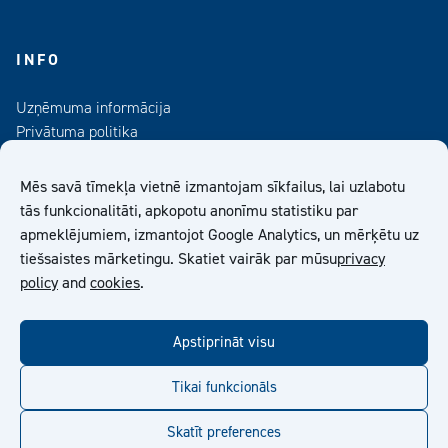
INFO
Uzņēmuma informācija
Privātuma politika
Kontaktinformācija
Medijiem
Mēs savā tīmekļa vietnē izmantojam sīkfailus, lai uzlabotu
Abonējiet mūsu informatīvo izdevumu
tās funkcionalitāti, apkopotu anonīmu statistiku par
apmeklējumiem, izmantojot Google Analytics, un mērķētu uz
Kiilto Latvija SIA Vispārīgie Pārdošanas Nosacījumi
tiešsaistes mārketingu. Skatiet vairāk par mūsu
privacy
policy
and
cookies
.
facebook
twitter
linkedin
youtube
Apstiprināt visu
Tikai funkcionāls
Skatīt preferences
© Kiilto 2026