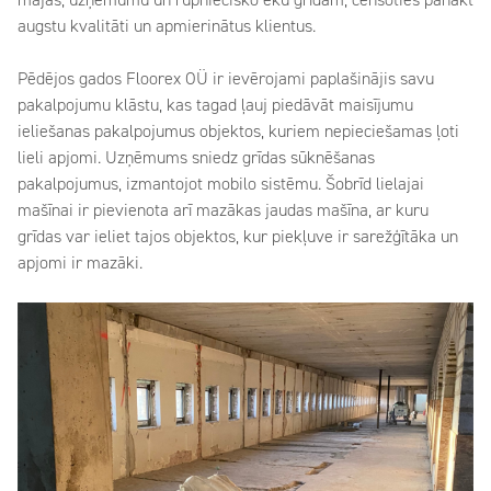
mājas, uzņēmumu un rūpniecisko ēku grīdām, cenšoties panākt
augstu kvalitāti un apmierinātus klientus.
Pēdējos gados Floorex OÜ ir ievērojami paplašinājis savu
pakalpojumu klāstu, kas tagad ļauj piedāvāt maisījumu
ieliešanas pakalpojumus objektos, kuriem nepieciešamas ļoti
lieli apjomi. Uzņēmums sniedz grīdas sūknēšanas
pakalpojumus, izmantojot mobilo sistēmu. Šobrīd lielajai
mašīnai ir pievienota arī mazākas jaudas mašīna, ar kuru
grīdas var ieliet tajos objektos, kur piekļuve ir sarežģītāka un
apjomi ir mazāki.