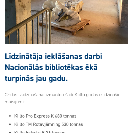
Līdzinātāja ieklāšanas darbi
Nacionālās bibliotēkas ēkā
turpinās jau gadu.
Grīdas izlīdzināšanai izmantoti šādi Kiilto grīdas izlīdzinošie
maisījumi:
Kiilto Pro Express K 680 tonnas
Kiilto TM Rotavjämning 530 tonnas
Kiilto Industri K 76 tonnas