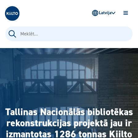
Kiilto Latvija
Latvija
ATVĒR
IZVĒLN
Meklēt:
Tallinas Nacionālās bibliotēkas
rekonstrukcijas projektā jau ir
izmantotas 1286 tonnas Kiilto