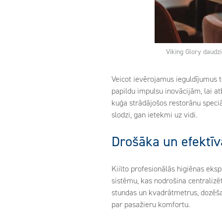
Viking Glory daudzi
Veicot ievērojamus ieguldījumus t
papildu impulsu inovācijām, lai a
kuģa strādājošos restorānu speciā
slodzi, gan ietekmi uz vidi.
Drošāka un efektī
Kiilto profesionālās higiēnas eks
sistēmu, kas nodrošina centraliz
stundas un kvadrātmetrus, dozēšan
par pasažieru komfortu.