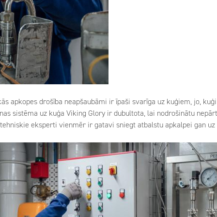
ās apkopes drošība neapšaubāmi ir īpaši svarīga uz kuģiem, jo, kuģi
anas sistēma uz kuģa Viking Glory ir dubultota, lai nodrošinātu nepā
tehniskie eksperti vienmēr ir gatavi sniegt atbalstu apkalpei gan uz