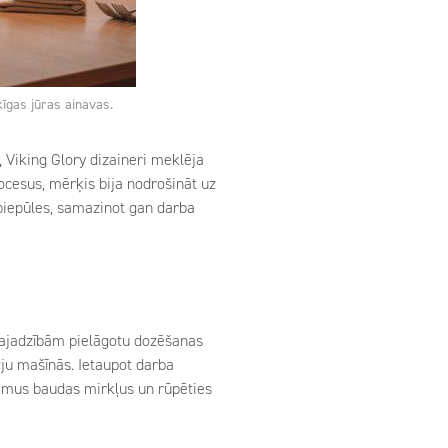
ķīgas jūras ainavas.
 Viking Glory dizaineri meklēja
ocesus, mērķis bija nodrošināt uz
 piepūles, samazinot gan darba
 vajadzībām pielāgotu dozēšanas
ju mašīnās. Ietaupot darba
tamus baudas mirkļus un rūpēties