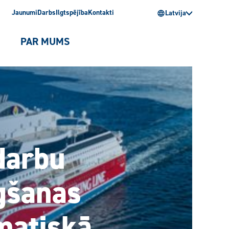
Jaunumi
Darbs
Ilgtspējība
Kontakti
Latvija
PAR MUMS
darbu
egšanas
imatiskā