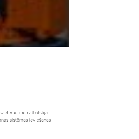
kael Vuorinen atbalstīja
šanas sistēmas ieviešanas