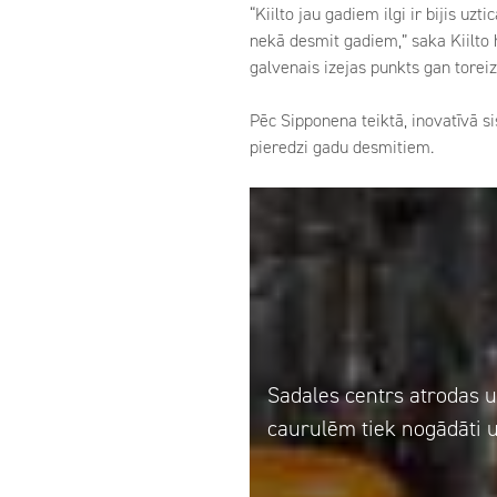
“Kiilto jau gadiem ilgi ir bijis u
nekā desmit gadiem,” saka Kiilto 
galvenais izejas punkts gan toreiz
Pēc Sipponena teiktā, inovatīvā si
pieredzi gadu desmitiem.
Sadales centrs atrodas u
caurulēm tiek nogādāti