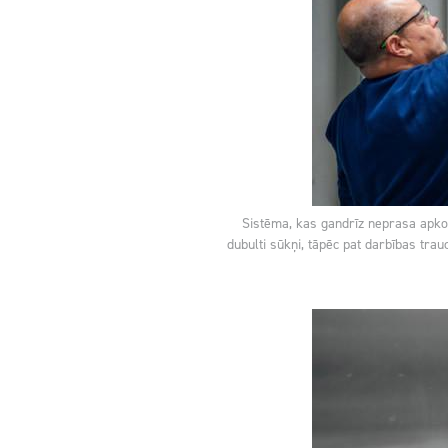
Sistēma, kas gandrīz neprasa apkop
dubulti sūkņi, tāpēc pat darbības tr