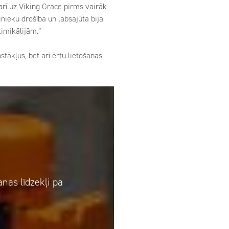
 arī uz Viking Grace pirms vairāk
inieku drošība un labsajūta bija
ķimikālijām.”
tākļus, bet arī ērtu lietošanas
nas līdzekļi pa