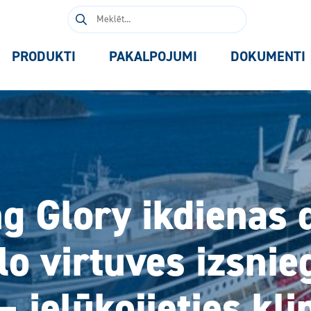
Meklēt:
PRODUKTI
PAKALPOJUMI
DOKUMENTI
ng Glory ikdienas 
lo virtuves izsni
– ielūkojieties kl