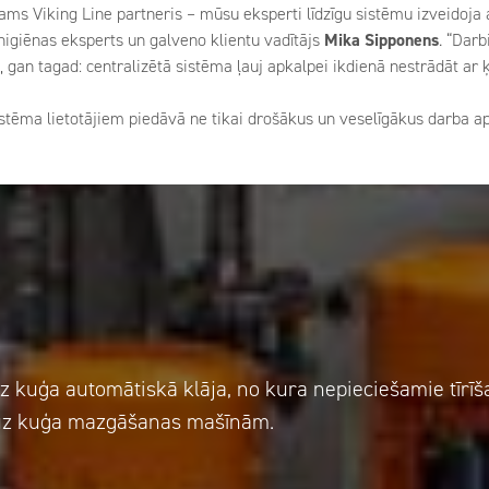
zticams Viking Line partneris – mūsu eksperti līdzīgu sistēmu izveidoja
higiēnas eksperts un galveno klientu vadītājs
Mika Sipponens
. “Darb
, gan tagad: centralizētā sistēma ļauj apkalpei ikdienā nestrādāt ar 
stēma lietotājiem piedāvā ne tikai drošākus un veselīgākus darba aps
z kuģa automātiskā klāja, no kura nepieciešamie tīrīša
 uz kuģa mazgāšanas mašīnām.