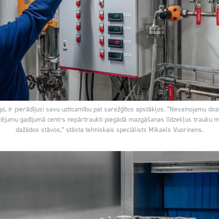
i, ir pierādījusi savu uzticamību pat sarežģītos apstākļos. “Nevainojamu d
aucējumu gadījumā centrs nepārtraukti piegādā mazgāšanas līdzekļus trauku
dažādos stāvos,” stāsta tehniskais speciālists Mikaels Vuorinens.