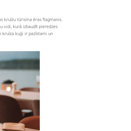
as kruīzu tūrisma ēras flagmanis.
vidi, kurā izbaudīt pieredzes
o kruīza kuģi ir pazīstami un