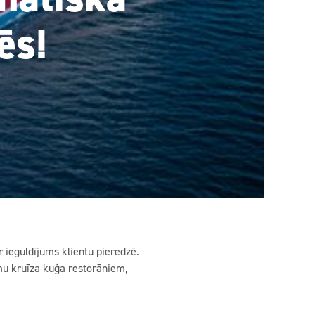
ēs!
r ieguldījums klientu pieredzē.
ēmu kruīza kuģa restorāniem,