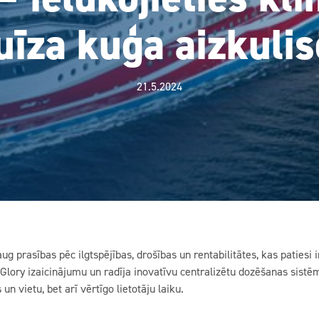
uīza kuģa aizkulis
21.5.2024
ug prasības pēc ilgtspējības, drošības un rentabilitātes, kas patiesi i
g Glory izaicinājumu un radīja inovatīvu centralizētu dozēšanas sist
un vietu, bet arī vērtīgo lietotāju laiku.