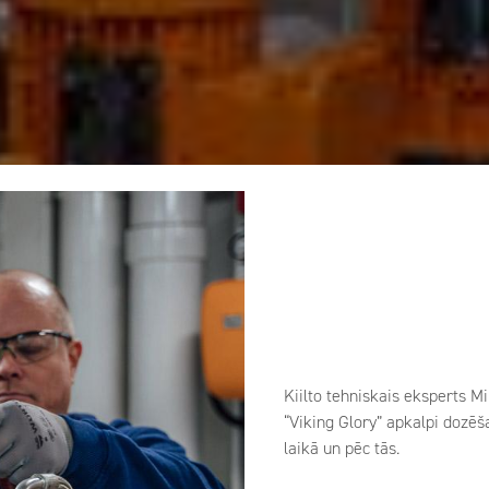
Kiilto tehniskais eksperts Mi
“Viking Glory” apkalpi dozē
laikā un pēc tās.