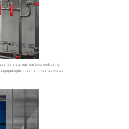
ozēšanas sistēmas darbību nodrošina
 mazgājamajām mašīnām, kas izvietotas