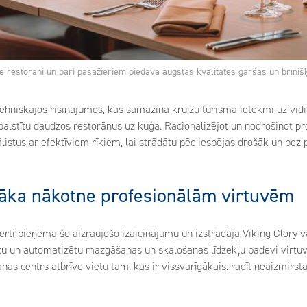
e restorāni un bāri pasažieriem piedāvā augstas kvalitātes garšas un brīniš
ehniskajos risinājumos, kas samazina kruīzu tūrisma ietekmi uz vidi,
tbalstītu daudzos restorānus uz kuģa. Racionalizējot un nodrošinot pr
listus ar efektīviem rīkiem, lai strādātu pēc iespējas drošāk un bez
vāka nākotne profesionālām virtuvēm
perti pieņēma šo aizraujošo izaicinājumu un izstrādāja Viking Glory
ētu un automatizētu mazgāšanas un skalošanas līdzekļu padevi virtuv
as centrs atbrīvo vietu tam, kas ir vissvarīgākais: radīt neaizmirs