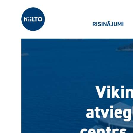
Kiilto Latvija
RISINĀJUMI
Viki
atvieg
centrs 