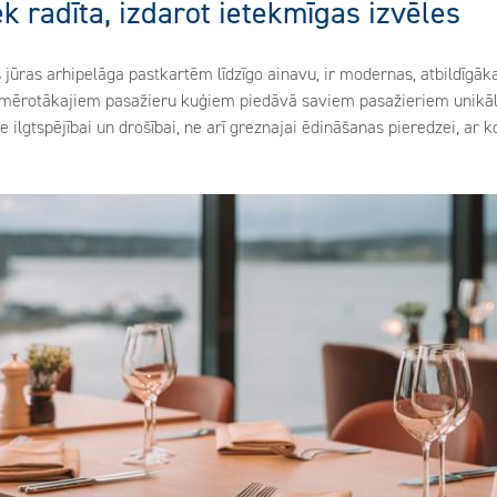
k radīta, izdarot ietekmīgas izvēles
s jūras arhipelāga pastkartēm līdzīgo ainavu, ir modernas, atbildīgāk
mērotākajiem pasažieru kuģiem piedāvā saviem pasažieriem unikālu 
e ilgtspējībai un drošībai, ne arī greznajai ēdināšanas pieredzei, ar k