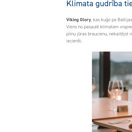
Klimata gudrība tie
Viking Glory
, kas kuģo pa Baltija
Viens no pasaulē klimatam vispie
pilnu jūras braucienu, nekaitējot n
iecienīti.