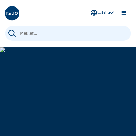
Kiilto Latvija
Latvija
ATVĒR
IZVĒLN
Meklēt: