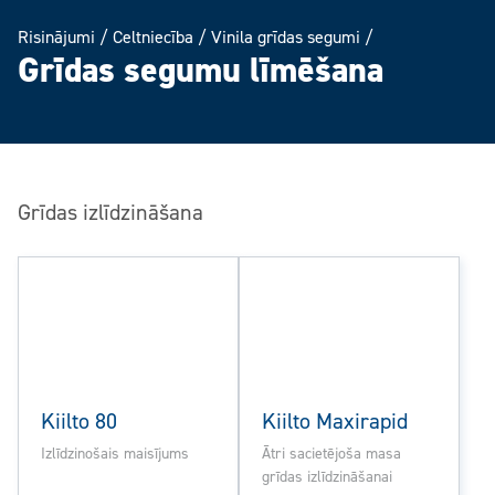
Risinājumi
/
Celtniecība
/
Vinila grīdas segumi
/
Grīdas segumu līmēšana
Grīdas izlīdzināšana
Kiilto 80
Kiilto Maxirapid
Izlīdzinošais maisījums
Ātri sacietējoša masa
grīdas izlīdzināšanai