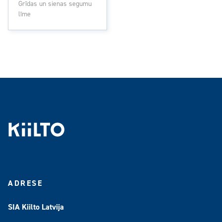
Grīdas un sienas segumu
līme
ADRESE
SIA Kiilto Latvija