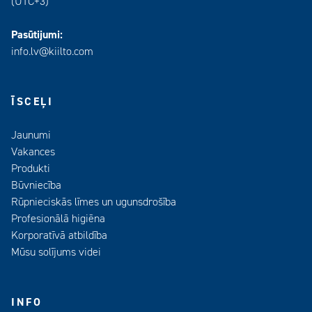
(UTC+3)
Pasūtijumi:
info.lv@kiilto.com
ĪSCEĻI
Jaunumi
Vakances
Produkti
Būvniecība
Rūpnieciskās līmes un ugunsdrošība
Profesionālā higiēna
Korporatīvā atbildība
Mūsu solījums videi
INFO