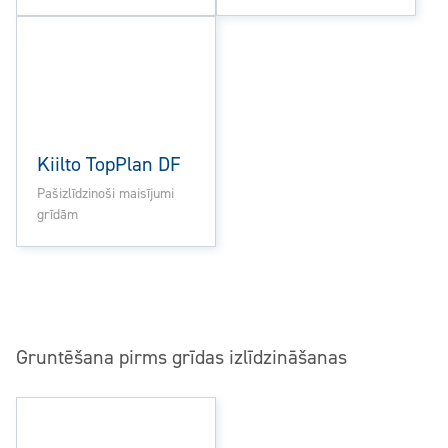
Kiilto TopPlan DF
Pašizlīdzinoši maisījumi
grīdām
Gruntēšana pirms grīdas izlīdzināšanas