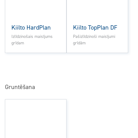
Kiilto HardPlan
Kiilto TopPlan DF
Izlīdzinošais maisījums
Pašizlīdzinoši maisījumi
grīdam
grīdām
Gruntēšana