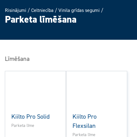
Risinājumi
/
Celtniecība
/
Vinila grīdas segumi
/
Parketa līmēšana
Līmēšana
Kiilto Pro Solid
Kiilto Pro
Flexsilan
Parketa līme
Parketa līme