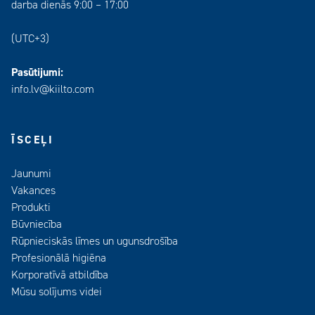
darba dienās 9:00 – 17:00
(UTC+3)
Pasūtijumi:
info.lv@kiilto.com
ĪSCEĻI
Jaunumi
Vakances
Produkti
Būvniecība
Rūpnieciskās līmes un ugunsdrošība
Profesionālā higiēna
Korporatīvā atbildība
Mūsu solījums videi