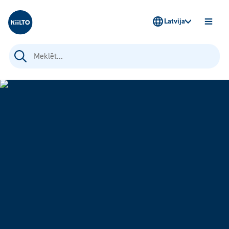
Kiilto Latvija
Latvija
ATVĒR
IZVĒLN
Meklēt: