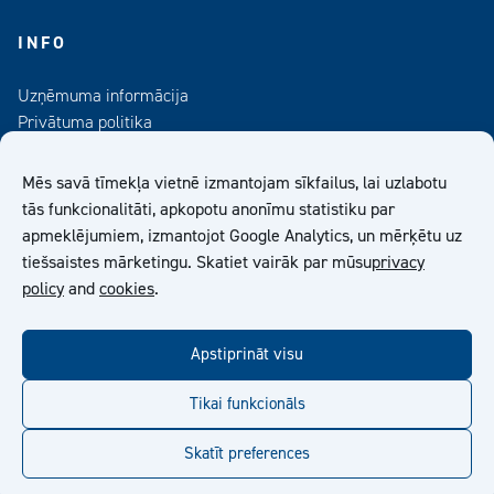
INFO
Uzņēmuma informācija
Privātuma politika
Kontaktinformācija
Medijiem
Mēs savā tīmekļa vietnē izmantojam sīkfailus, lai uzlabotu
Abonējiet mūsu informatīvo izdevumu
tās funkcionalitāti, apkopotu anonīmu statistiku par
apmeklējumiem, izmantojot Google Analytics, un mērķētu uz
Kiilto Latvija SIA Vispārīgie Pārdošanas Nosacījumi
tiešsaistes mārketingu. Skatiet vairāk par mūsu
privacy
policy
and
cookies
.
facebook
twitter
linkedin
youtube
Apstiprināt visu
Tikai funkcionāls
Skatīt preferences
© Kiilto 2026