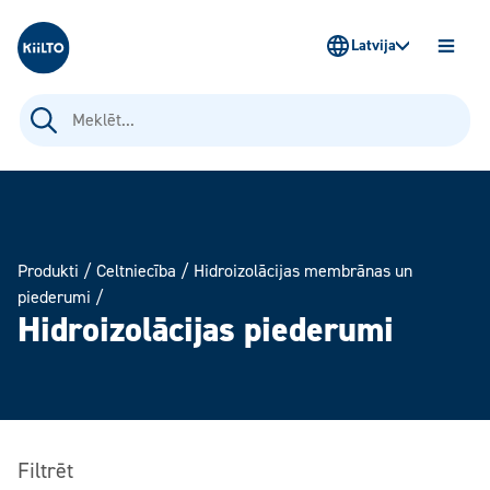
Kiilto Latvija
Latvija
ATVĒR
IZVĒLN
Meklēt:
Produkti
/
Celtniecība
/
Hidroizolācijas membrānas un
piederumi
/
Hidroizolācijas piederumi
Filtrēt