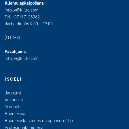
Klientu apkalpošana
:
info.lv@kiilto.com
Tel. +37167136362,
darba dienās 9:00 – 17:00
(UTC+3)
Pasūtijumi:
info.lv@kiilto.com
ĪSCEĻI
Jaunumi
Vakances
Produkti
Būvniecība
Rūpnieciskās līmes un ugunsdrošība
Profesionālā higiēna