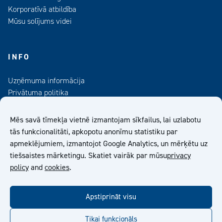
Korporatīvā atbildība
Mūsu solījums videi
INFO
Uzņēmuma informācija
Privātuma politika
Kontaktinformācija
Medijiem
Mēs savā tīmekļa vietnē izmantojam sīkfailus, lai uzlabotu
Abonējiet mūsu informatīvo izdevumu
tās funkcionalitāti, apkopotu anonīmu statistiku par
apmeklējumiem, izmantojot Google Analytics, un mērķētu uz
Kiilto Latvija SIA Vispārīgie Pārdošanas Nosacījumi
tiešsaistes mārketingu. Skatiet vairāk par mūsu
privacy
policy
and
cookies
.
facebook
twitter
linkedin
youtube
Apstiprināt visu
Tikai funkcionāls