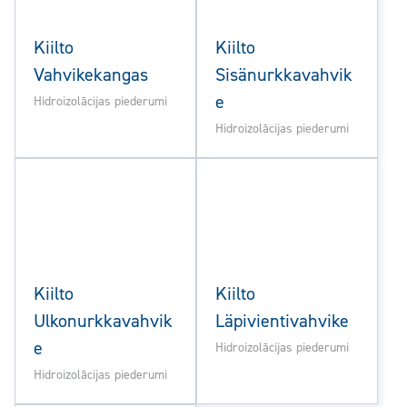
Kiilto
Kiilto
Vahvikekangas
Sisänurkkavahvik
e
Hidroizolācijas piederumi
Hidroizolācijas piederumi
Kiilto
Kiilto
Ulkonurkkavahvik
Läpivientivahvike
e
Hidroizolācijas piederumi
Hidroizolācijas piederumi