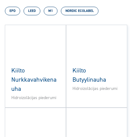
EPD
LEED
M1
NORDIC ECOLABEL
Kiilto
Kiilto
Nurkkavahvikena
Butyylinauha
uha
Hidroizolācijas piederumi
Hidroizolācijas piederumi