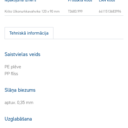
Iepakojuma izmērs
Produkta kods
EAN kods
Kiilto Ulkonurkkavahvike 120 x 90 mm
T3683.999
6411513683996
Tehniskā informācija
Saistvielas veids
PE plēve
PP flīss
Slāņa biezums
aptuv. 0,35 mm
Uzglabāšana