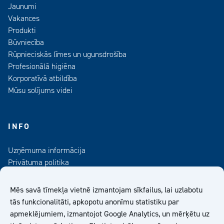
Jaunumi
Vakances
Produkti
Būvniecība
Rūpnieciskās līmes un ugunsdrošība
Profesionālā higiēna
Korporatīvā atbildība
Mūsu solījums videi
INFO
Uzņēmuma informācija
Privātuma politika
Kontaktinformācija
Medijiem
Mēs savā tīmekļa vietnē izmantojam sīkfailus, lai uzlabotu
Abonējiet mūsu informatīvo izdevumu
tās funkcionalitāti, apkopotu anonīmu statistiku par
apmeklējumiem, izmantojot Google Analytics, un mērķētu uz
Kiilto Latvija SIA Vispārīgie Pārdošanas Nosacījumi