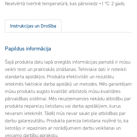
Neatvērtā tvertnē temperatūrā, kas pārsniedz +1 °C: 2 gads.
Instrukcijas un Drošība
Papildus informācija
Šajā produkta datu lapā sniegtās informācijas pamatā ir mūsu
veikti testi un praktiskās zināšanas. Tehniskie dati ir noteikti
standarta apstākļos. Produkta efektivitāti un rezultātu
ietekmēs faktiskie darba apstākļi un metodes. Mēs garantējam
mūsu produktu augsto kvalitāti atbilstoši mūsu kvalitātes
pārvaldības sistēmai. Mēs neuzņemamies nekādu atbildību par
produkta nepareizu lietošanu vai darba apstākļiem, kurus
nevaram ietekmēt. Tādēļ mūs nevar saukt pie atbildības par
darbu galarezultātu. Produkta pareiza lietošana nozīmē to, ka
lietotājs ir iepazinies ar norādījumiem darbu veikšanai un
veicamo darbību aprakstu.