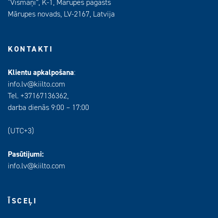
“Vismaņi”, K-1, Mārupes pagasts
Mārupes novads, LV-2167, Latvija
KONTAKTI
Klientu apkalpošana
:
info.lv@kiilto.com
Tel. +37167136362,
darba dienās 9:00 – 17:00
(UTC+3)
Pasūtijumi:
info.lv@kiilto.com
ĪSCEĻI