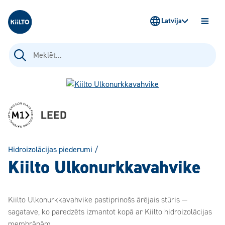
Kiilto Latvija
Latvija
ATVĒR
IZVĒLN
Meklēt:
Hidroizolācijas piederumi
/
Kiilto Ulkonurkkavahvike
Kiilto Ulkonurkkavahvike pastiprinošs ārējais stūris —
sagatave, ko paredzēts izmantot kopā ar Kiilto hidroizolācijas
membrānām.